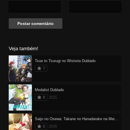
Veja também!
Tsue to Tsurugi no Wistoria Dublado
7
Medalist Dublado
8
2025
Saijo no Osewa: Takane no Hanadarake na Meimonkou de, Gakuin Ichi no Ojousama (Seikatsu Nouryoku Kaimu) wo Kagenagara Osewa suru Koto ni Narimashita
0
2026