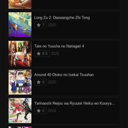
Long Zu 2: Daowangzhe Zhi Tong
7
2025
Tate no Yuusha no Nariagari 4
8.5
2025
Around 40 Otoko no Isekai Tsuuhan
0
2025
Yarinaoshi Reijou wa Ryuutei Heika wo Kouryakuchuu
0
2024