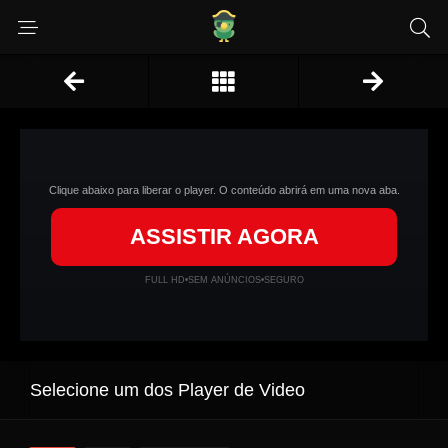
Clique abaixo para liberar o player. O conteúdo abrirá em uma nova aba.
ASSISTIR AGORA
FULL HD
•
SEM ANÚNCIOS
•
SEGURO
Selecione um dos Player de Video