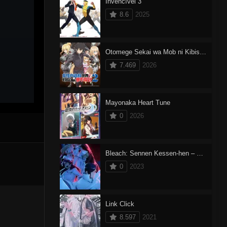
Invencível 3
8.6
2025
Otomege Sekai wa Mob ni Kibishii Sekai desu 2 Dublado
7.469
2026
Mayonaka Heart Tune
0
2026
Bleach: Sennen Kessen-hen – Ketsubetsu-tan Dublado
0
2023
Link Click
8.597
2021