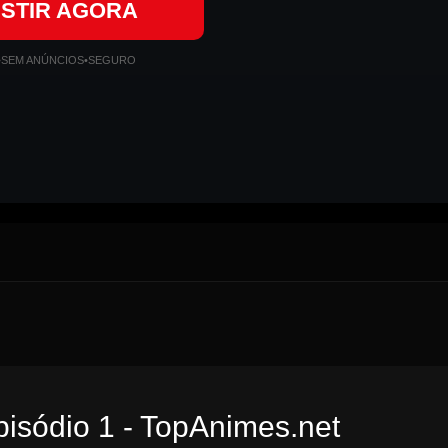
ISTIR AGORA
•
SEM ANÚNCIOS
•
SEGURO
pisódio 1 - TopAnimes.net