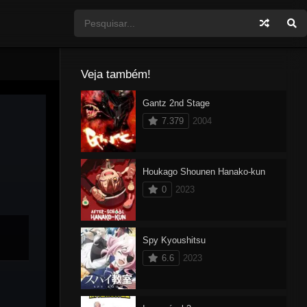
Veja também!
Gantz 2nd Stage
7.379
2004
Houkago Shounen Hanako-kun
0
2023
Spy Kyoushitsu
6.6
2023