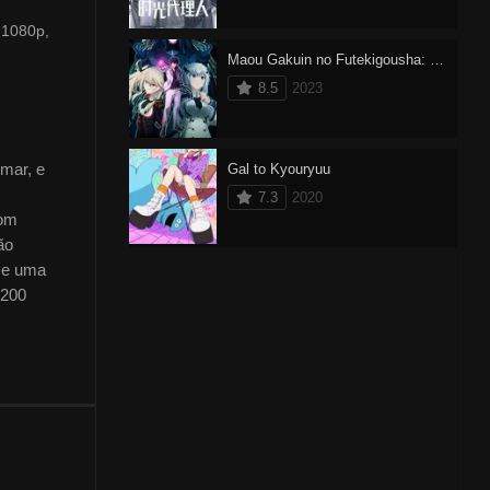
 1080p,
Maou Gakuin no Futekigousha: Shijou Saikyou no Maou no Shiso, Tensei shite Shison-tachi no Gakkou e Kayou II
8.5
2023
 mar, e
Gal to Kyouryuu
7.3
2020
Com
ão
se uma
 200