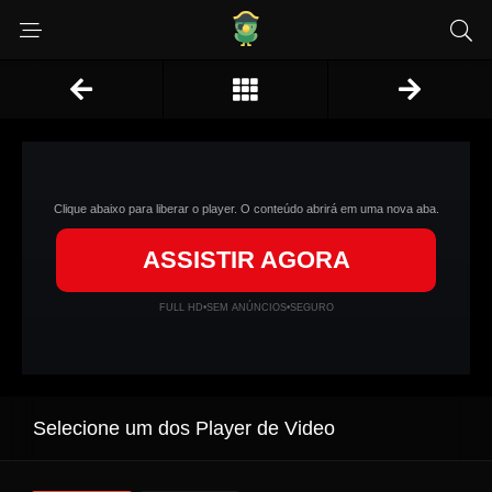
Clique abaixo para liberar o player. O conteúdo abrirá em uma nova aba.
ASSISTIR AGORA
FULL HD
•
SEM ANÚNCIOS
•
SEGURO
Selecione um dos Player de Video