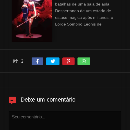
batalhas de uma sala de aula!
Despertando de um estado de
estase mágica após mil anos, o
Lorde Sombrio Leonis de
repente se vê no corpo de um
menino de dez anos! Ele
rapidamente conhece Riselia,
uma garota que enfrenta os
Vazios, criaturas que quase
3
exterminaram a humanidade.
Determinado a desvendar os
mistérios desta estranha era
nova, Leonis se matricula na
Academia Excalibur, uma escola
que treina estudantes para lutar
Deixe um comentário
contra esses enigmáticos
monstros. Poderiam os Vazios
ter alguma conexão com o
passado de Leonis?