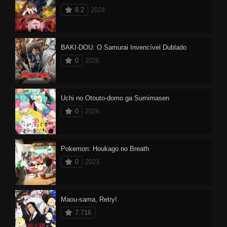
8.2
2024
BAKI-DOU: O Samurai Invencível Dublado
0
2026
Uchi no Otouto-domo ga Sumimasen
0
2026
Pokemon: Houkago no Breath
0
2023
Maou-sama, Retry!
7.716