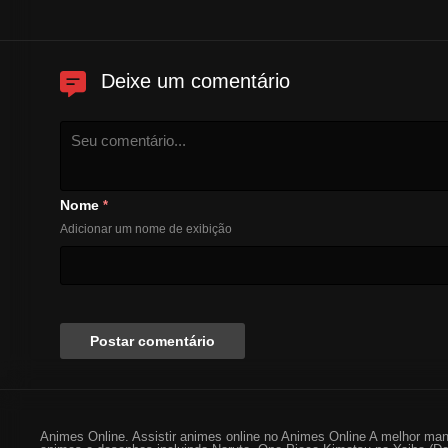
Deixe um comentário
Nome
*
Adicionar um nome de exibição
Animes Online. Assistir animes online no Animes Online A melhor man