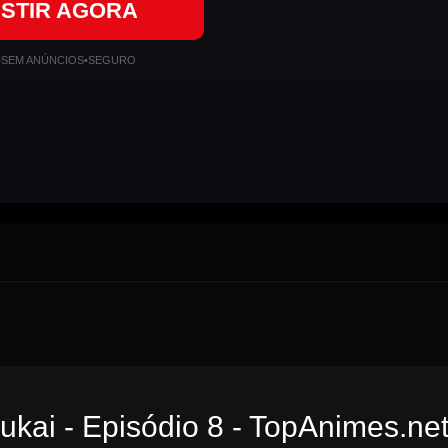
ISTIR AGORA
•
SEM ANÚNCIOS
•
SEGURO
kai - Episódio 8 - TopAnimes.ne