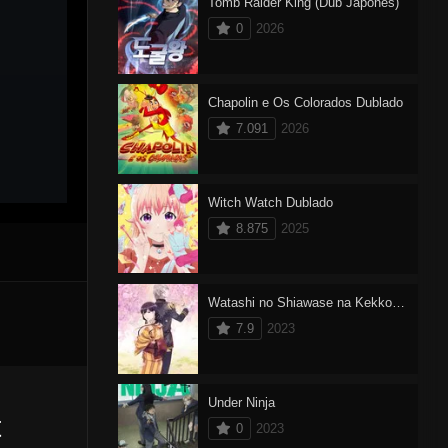
Tomb Raider King (Dub Japonês)
0
2026
Chapolin e Os Colorados Dublado
7.091
2026
Witch Watch Dublado
8.875
2025
Watashi no Shiawase na Kekkon Dublado
7.9
2023
Under Ninja
t
0
2023