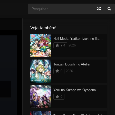
Veja também!
Hell Mode: Yarikomizuki no Gamer wa Hai Settei no Isekai de Musou suru 2
7.4
2026
Tongari Boushi no Atelier
0
2026
Yoru no Kurage wa Oyogenai
0