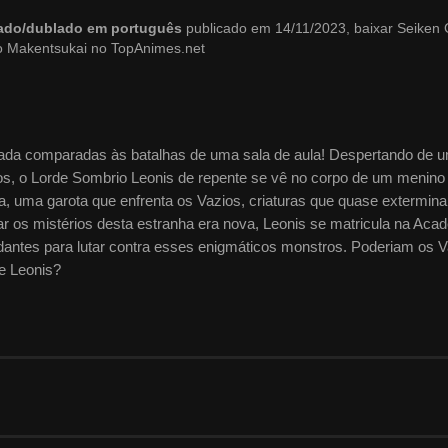
ndado/dublado em português
publicado em 14/11/2023, baixar Seiken
o Makentsukai no TopAnimes.net
 nada comparadas às batalhas de uma sala de aula! Despertando de 
os, o Lorde Sombrio Leonis de repente se vê no corpo de um menino
a, uma garota que enfrenta os Vazios, criaturas que quase extermin
 os mistérios desta estranha era nova, Leonis se matricula na Aca
udantes para lutar contra esses enigmáticos monstros. Poderiam os 
e Leonis?