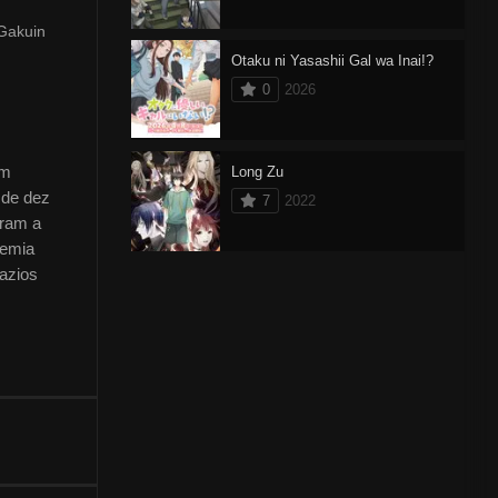
 Gakuin
Otaku ni Yasashii Gal wa Inai!?
0
2026
um
Long Zu
 de dez
7
2022
aram a
demia
Vazios