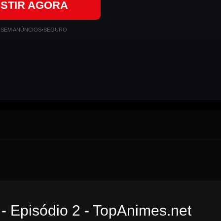
ISTIR AGORA
•
SEM ANÚNCIOS
•
SEGURO
- Episódio 2 - TopAnimes.net