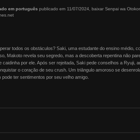
lado em português
publicado em 11/07/2024, baixar Senpai wa Otoko
mes.net
perar todos os obstáculos? Saki, uma estudante do ensino médio, c
so, Makoto revela seu segredo, mas a descoberta repentina não par
e caidinha por ele. Após ser rejeitada, Saki pede conselhos a Ryuji, 
nquistar o coração de seu crush. Um triângulo amoroso se desenrol
 pode ter sentimentos por seu velho amigo.