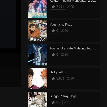
Kekkon Yubiwa Monogatari 2 Dublado
7.271
2025
Yuusha no Kuzu
0
2026
Touhai: Ura Rate Mahjong Touhai Roku
0
2024
Haikyuu!! 3
8.633
2016
Bungou Stray Dogs
8.4
2016