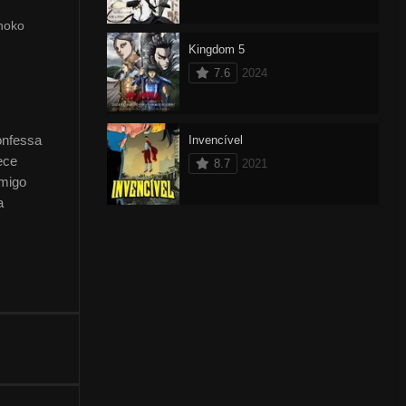
noko
Kingdom 5
7.6
2024
onfessa
Invencível
ece
8.7
2021
amigo
a