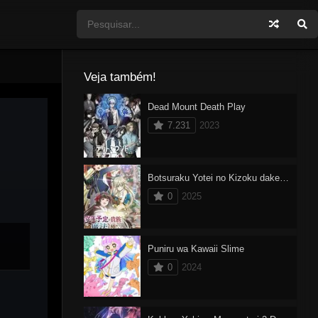
Veja também!
Dead Mount Death Play
7.231
2023
Botsuraku Yotei no Kizoku dakedo, Hima Datta kara Mahou wo Kiwamete mita
0
2025
Puniru wa Kawaii Slime
0
2024