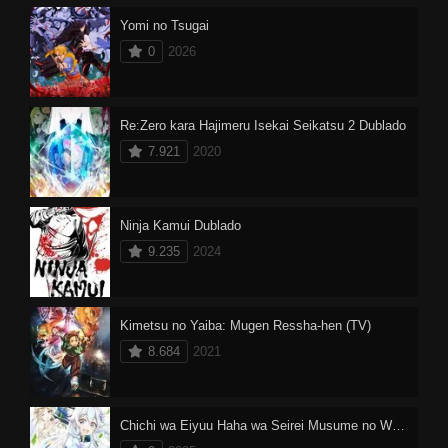
Yomi no Tsugai
0
2026
Re:Zero kara Hajimeru Isekai Seikatsu 2 Dublado
7.921
2020
Ninja Kamui Dublado
9.235
2024
Kimetsu no Yaiba: Mugen Ressha-hen (TV)
8.684
2021
Chichi wa Eiyuu Haha wa Seirei Musume no Watashi wa Tenseisha