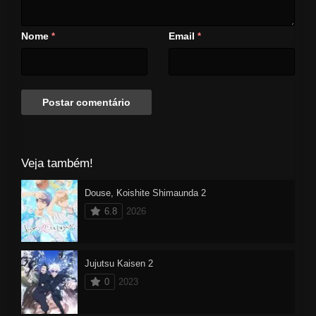
Encontros com rivais... Tudo
isso está mudando Rakuro e o
Nome
Email
*
*
destino de todos os outros
jogadores! O melhor conto de
aventura do mais forte jogador
de "jogos porcaria" está prestes
a começar!
Veja também!
Douse, Koishite Shimaunda 2
6.8
2026
Jujutsu Kaisen 2
0
2023