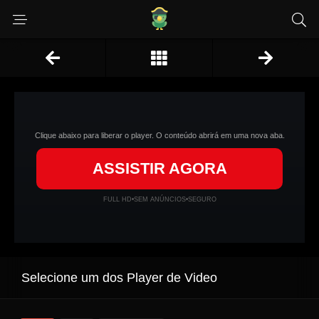
Clique abaixo para liberar o player. O conteúdo abrirá em uma nova aba.
ASSISTIR AGORA
FULL HD
•
SEM ANÚNCIOS
•
SEGURO
Selecione um dos Player de Video