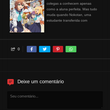
colegas a conhecem apenas
como a aluna perfeita. Mas tudo
muda quando Nokotan, uma
estudante transferida com
chifres, entra na sua vida. Os
chifres não são a única coisa
estranha em Nokotan. O seu
nariz de veado pode farejar o
passado secreto de Torako! Seja
0
na escola ou no zoológico, o
caos segue cada passo deste
menina com olhos de corça.
Torako tem tantas perguntas!
Nokotan é um cervo, uma
Deixe um comentário
menina ou algo intermediário?