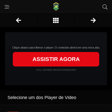
Clique abaixo para liberar o player. O conteúdo abrirá em uma nova aba.
ASSISTIR AGORA
FULL HD
•
SEM ANÚNCIOS
•
SEGURO
Selecione um dos Player de Video