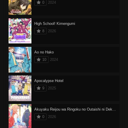
0
2024
High School! Kimengumi
8
2026
Ao no Hako
10
2024
Apocalypse Hotel
9
2025
Akuyaku Reijou wa Ringoku no Outaishi ni Dekiai sareru
0
2026