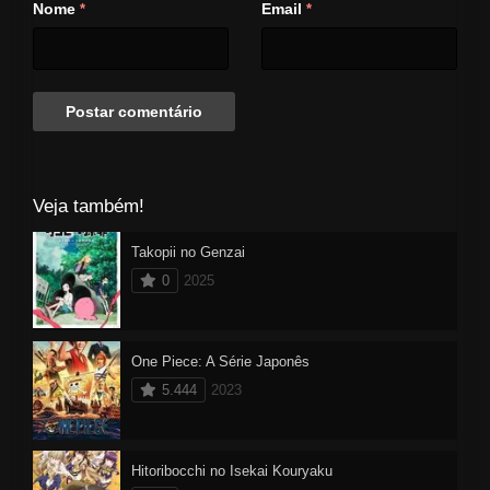
Nome
Email
*
*
Veja também!
Takopii no Genzai
0
2025
One Piece: A Série Japonês
5.444
2023
Hitoribocchi no Isekai Kouryaku