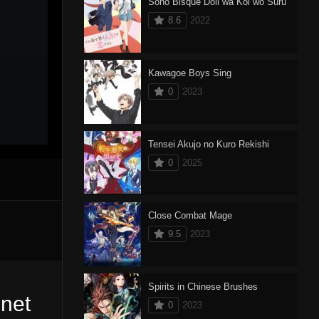
Sono Bisque Doll wa Koi wo Suru
8.6
2022
Kawagoe Boys Sing
0
2023
Tensei Akujo no Kuro Rekishi
0
2025
Close Combat Mage
9.5
2023
Spirits in Chinese Brushes
.net
0
2023