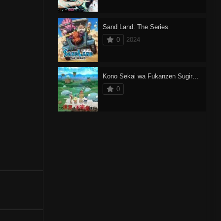
Sand Land: The Series
0
2024
Kono Sekai wa Fukanzen Sugiru Dublado
0