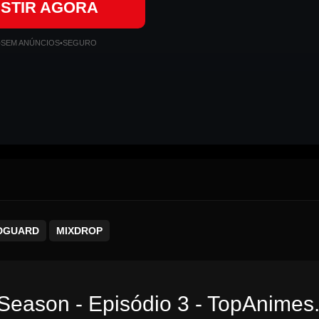
ISTIR AGORA
•
SEM ANÚNCIOS
•
SEGURO
DGUARD
MIXDROP
 Season - Episódio 3 - TopAnimes