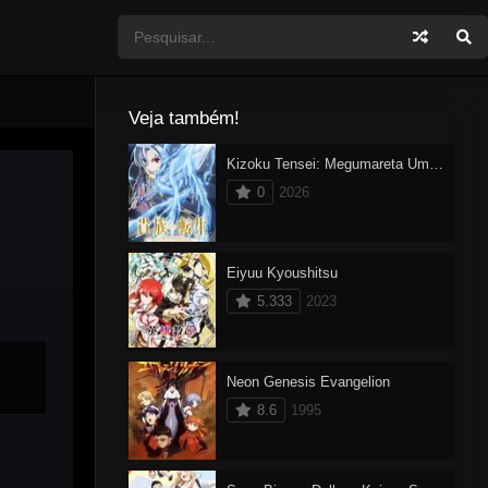
Veja também!
Kizoku Tensei: Megumareta Umare kara Saikyou no Chikara wo Eru
0
2026
Eiyuu Kyoushitsu
5.333
2023
Neon Genesis Evangelion
8.6
1995