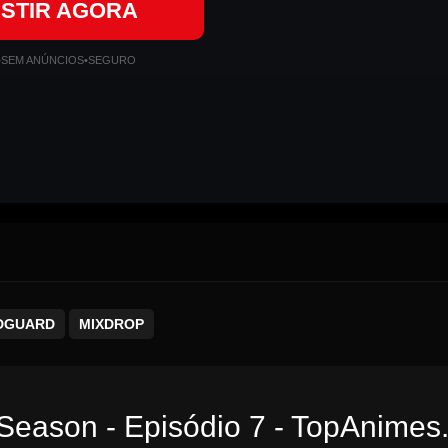
ISTIR AGORA
•
SEM ANÚNCIOS
•
SEGURO
DGUARD
MIXDROP
 Season - Episódio 7 - TopAnimes