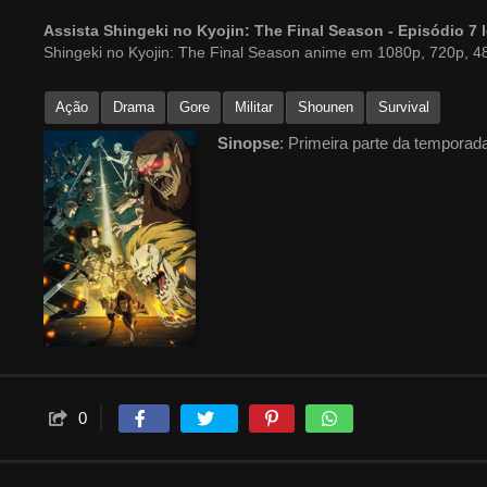
Assista Shingeki no Kyojin: The Final Season - Episódio 
Shingeki no Kyojin: The Final Season anime em 1080p, 720p, 48
Ação
Drama
Gore
Militar
Shounen
Survival
Sinopse
: Primeira parte da temporada
0