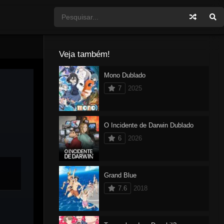
Veja também!
Mono Dublado
7
2025
O Incidente de Darwin Dublado
6
2026
Grand Blue
7.6
2018