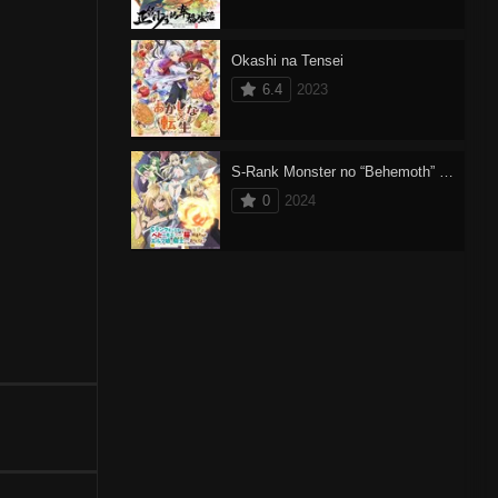
Okashi na Tensei
6.4
2023
S-Rank Monster no “Behemoth” dakedo, Neko to Machigawarete Elf Musume no Pet toshite Kurashitemasu
0
2024