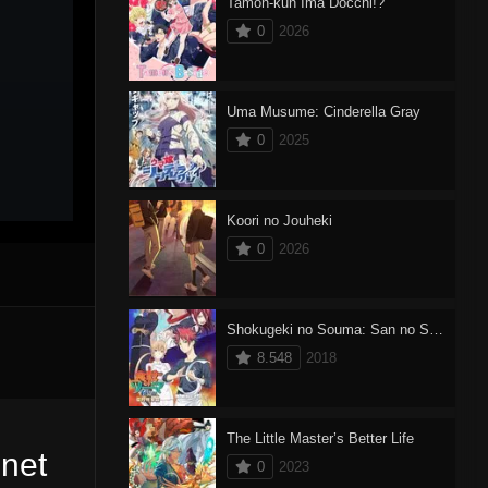
Tamon-kun Ima Docchi!?
0
2026
Uma Musume: Cinderella Gray
0
2025
Koori no Jouheki
0
2026
Shokugeki no Souma: San no Sara – Tootsuki Ressha-hen
8.548
2018
The Little Master’s Better Life
.net
0
2023