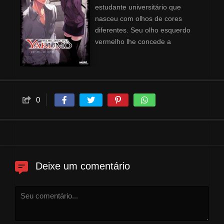
estudante universitário que
nasceu com olhos de cores
diferentes. Seu olho esquerdo
vermelho lhe concede a
habilidade de ver e comunicar-
se com fantasmas e espíritos.
Ele acredita que os fantasmas e
espíritos que ele pode ver ficam
ligados à terra por algum motivo
0
concreto, e que a simples causa
de eliminar este motivo faz com
que os espíritos possam
descansar em paz. Um certo
dia, Haruka Ozawa lhe pede por
Deixe um comentário
ajuda em um caso de
exorcismo. Mesmo não sendo
capaz de exorcisar os espíritos,
Saitou aceita ajudá-la, usando o
seu poder de ver os espíritos