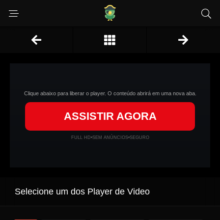
Clique abaixo para liberar o player. O conteúdo abrirá em uma nova aba.
ASSISTIR AGORA
FULL HD
•
SEM ANÚNCIOS
•
SEGURO
Selecione um dos Player de Video