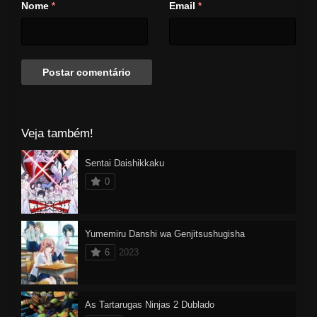
para condenar aqueles que
Nome
Email
*
*
cometeram os assassinatos e,
juntos, eles dão início a uma
empolgante investigação.
Veja também!
Sentai Daishikkaku
0
Yumemiru Danshi wa Genjitsushugisha
6
2023
As Tartarugas Ninjas 2 Dublado