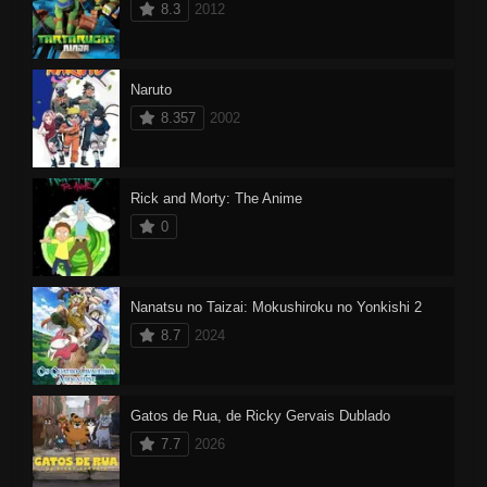
8.3
2012
Naruto
8.357
2002
Rick and Morty: The Anime
0
Nanatsu no Taizai: Mokushiroku no Yonkishi 2
8.7
2024
Gatos de Rua, de Ricky Gervais Dublado
7.7
2026