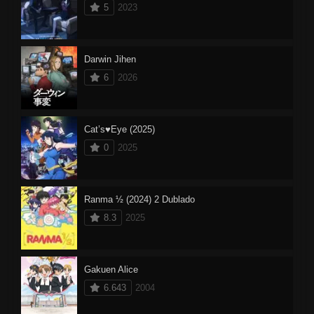
5
2023
Darwin Jihen
6
2026
Cat’s♥Eye (2025)
0
2025
Ranma ½ (2024) 2 Dublado
8.3
2025
Gakuen Alice
6.643
2004