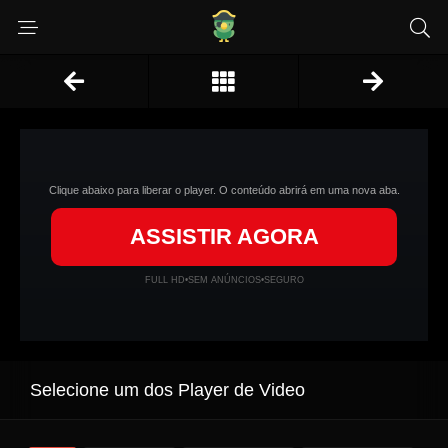
Clique abaixo para liberar o player. O conteúdo abrirá em uma nova aba.
ASSISTIR AGORA
FULL HD
•
SEM ANÚNCIOS
•
SEGURO
Selecione um dos Player de Video