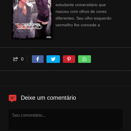
estudante universitário que
nasceu com olhos de cores
diferentes. Seu olho esquerdo
vermelho lhe concede a
habilidade de ver e comunicar-
se com fantasmas e espíritos.
Ele acredita que os fantasmas e
espíritos que ele pode ver ficam
ligados à terra por algum motivo
0
concreto, e que a simples causa
de eliminar este motivo faz com
que os espíritos possam
descansar em paz. Um certo
dia, Haruka Ozawa lhe pede por
Deixe um comentário
ajuda em um caso de
exorcismo. Mesmo não sendo
capaz de exorcisar os espíritos,
Saitou aceita ajudá-la, usando o
seu poder de ver os espíritos