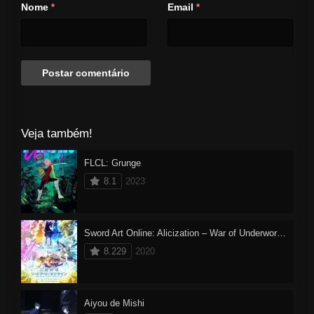
para condenar aqueles que
Nome
Email
*
*
cometeram os assassinatos e,
juntos, eles dão início a uma
empolgante investigação.
Veja também!
FLCL: Grunge
8.1
2023
Sword Art Online: Alicization – War of Underworld 2
8.229
2020
Aiyou de Mishi