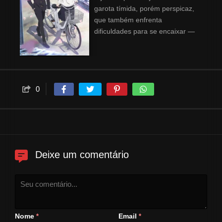
garota tímida, porém perspicaz,
que também enfrenta
dificuldades para se encaixar —
em busca de iniciar uma nova e
pacífica vida como alunos
comuns do ensino médio.
Contudo, incidentes misteriosos
comecem a ocorrer ao redor
0
deles...
Deixe um comentário
Nome
Email
*
*