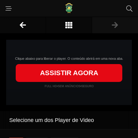
Clique abaixo para liberar o player. O conteúdo abrirá em uma nova aba.
ASSISTIR AGORA
FULL HD
•
SEM ANÚNCIOS
•
SEGURO
Selecione um dos Player de Video