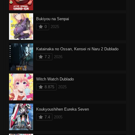
Bukiyou na Senpai
0
2025
Katainaka no Ossan, Kensei ni Naru 2 Dublado
7.2
2026
Witch Watch Dublado
8.875
2025
Koukyoushihen Eureka Seven
7.4
2005