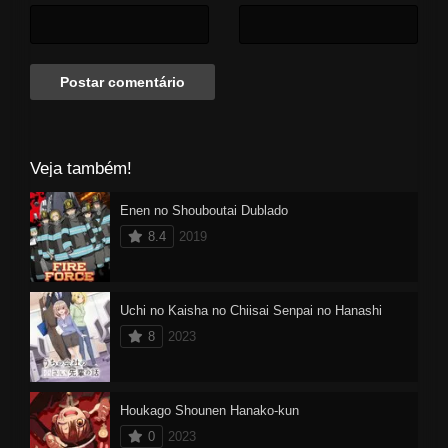
Veja também!
Enen no Shouboutai Dublado
8.4
2019
Uchi no Kaisha no Chiisai Senpai no Hanashi
8
2023
Houkago Shounen Hanako-kun
0
2023