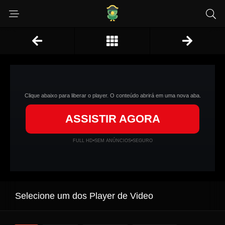
Clique abaixo para liberar o player. O conteúdo abrirá em uma nova aba.
ASSISTIR AGORA
FULL HD
•
SEM ANÚNCIOS
•
SEGURO
Selecione um dos Player de Video