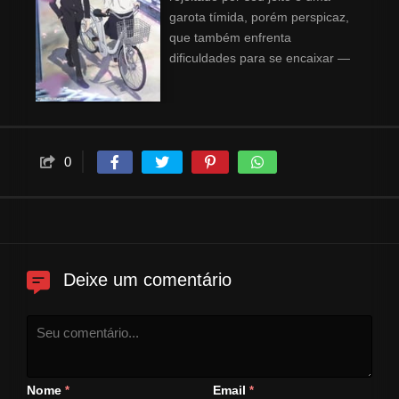
garota tímida, porém perspicaz,
que também enfrenta
dificuldades para se encaixar —
em busca de iniciar uma nova e
pacífica vida como alunos
comuns do ensino médio.
Contudo, incidentes misteriosos
comecem a ocorrer ao redor
0
deles...
Deixe um comentário
Nome
Email
*
*