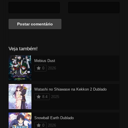
Veja também!
Mebius Dust
0
2026
Watashi no Shiawase na Kekkon 2 Dublado
8.4
2025
Snowball Earth Dublado
0
2026