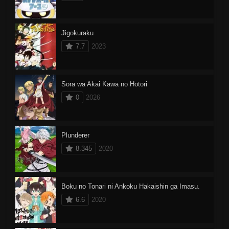
Jigokuraku
7.7
2023
Sora wa Akai Kawa no Hotori
0
2026
Plunderer
8.345
2020
Boku no Tonari ni Ankoku Hakaishin ga Imasu.
6.6
2020