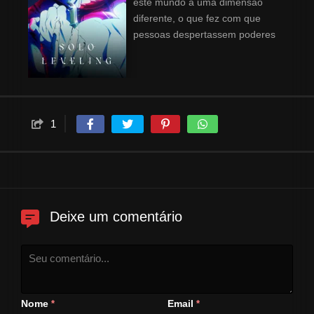
este mundo a uma dimensão
diferente, o que fez com que
pessoas despertassem poderes
únicos… e essas pessoas são
chamadas de "caçadores". Os
caçadores usam seus poderes
sobre-humanos para conquistar
masmorras dentro dos portais e
1
assim ganhar a vida. Sung
Jinwoo, um caçador de nível
baixo, é considerado o caçador
mais fraco de toda a
humanidade. Certo dia, ele se
depara com uma "masmorra
Deixe um comentário
dupla", que tem uma masmorra
de nível alto escondida dentro
de uma masmorra de nível
baixo. Diante de um Jinwoo
gravemente ferido, surge uma
Nome
Email
*
*
misteriosa missão! À beira da