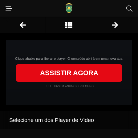
Clique abaixo para liberar o player. O conteúdo abrirá em uma nova aba.
ASSISTIR AGORA
FULL HD
•
SEM ANÚNCIOS
•
SEGURO
Selecione um dos Player de Video