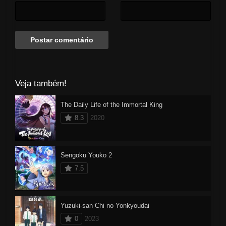
morte, Jinwoo decide aceitar
essa missão, tornando-se assim
a única pessoa capaz de subir
de nível!
Veja também!
The Daily Life of the Immortal King
8.3
2020
Sengoku Youko 2
7.5
Yuzuki-san Chi no Yonkyoudai
0
2023