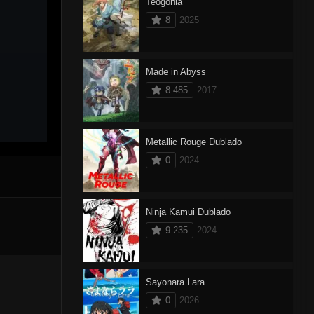
Teogonia
8
2025
Made in Abyss
8.485
2017
Metallic Rouge Dublado
0
2024
Ninja Kamui Dublado
9.235
2024
Sayonara Lara
0
2026