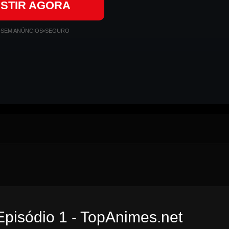
ISTIR AGORA
•
SEM ANÚNCIOS
•
SEGURO
Episódio 1 - TopAnimes.net