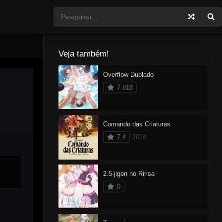
Veja também!
Overflow Dublado
7.818
Comando das Criaturas
7.4
2024
2.5-jigen no Ririsa
0