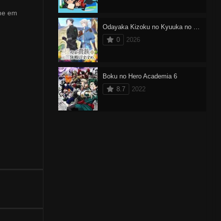
ime em
Odayaka Kizoku no Kyuuka no Susume
0
2026
Boku no Hero Academia 6
8.7
2022