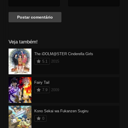
Veja também!
The iDOLM@STER Cinderella Girls
5.1
2015
Fairy Tail
7.9
2009
Kono Sekai wa Fukanzen Sugiru
0