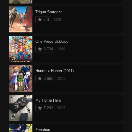
Trigun Stargaze
7.3
2026
One Piece Dublado
8.724
1999
Hunter x Hunter (2011)
8.661
2011
My Home Hero
7.292
2023
Zenshuu.