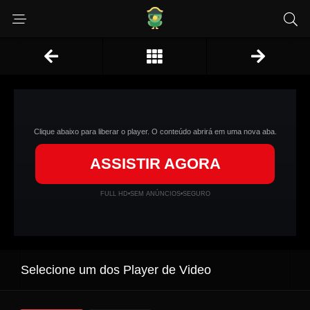
Clique abaixo para liberar o player. O conteúdo abrirá em uma nova aba.
ASSISTIR AGORA
FULL HD
•
SEM ANÚNCIOS
•
SEGURO
Selecione um dos Player de Video