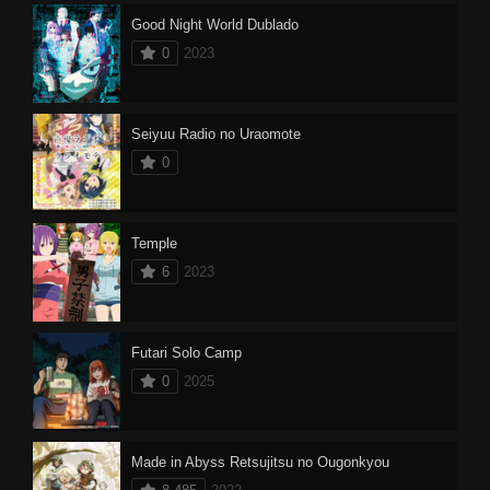
Good Night World Dublado
0
2023
Seiyuu Radio no Uraomote
0
Temple
6
2023
Futari Solo Camp
0
2025
Made in Abyss Retsujitsu no Ougonkyou