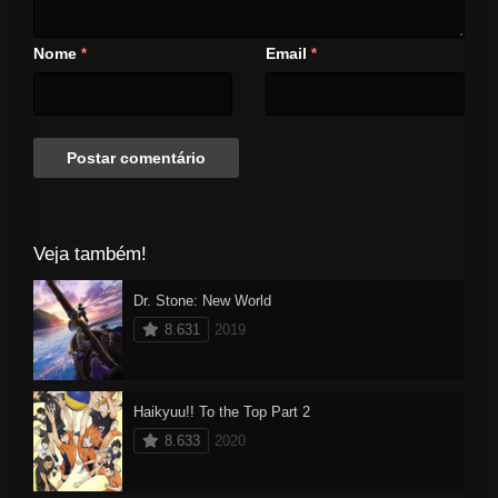
guarda-costas em seu caminho
para Lewiston. Ann está dividida
Nome
Email
*
*
entre libertar Shall, mas precisa
de um guarda-costas nas
estradas perigosas para o
festival.
Veja também!
Dr. Stone: New World
8.631
2019
Haikyuu!! To the Top Part 2
8.633
2020