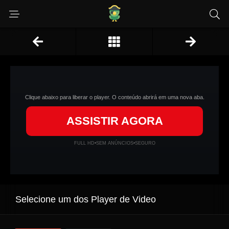
Clique abaixo para liberar o player. O conteúdo abrirá em uma nova aba.
ASSISTIR AGORA
FULL HD
•
SEM ANÚNCIOS
•
SEGURO
Selecione um dos Player de Video