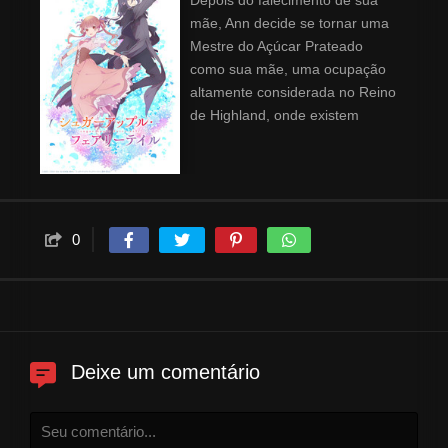
Depois do falecimento de sua
mãe, Ann decide se tornar uma
Mestre do Açúcar Prateado
como sua mãe, uma ocupação
altamente considerada no Reino
de Highland, onde existem
poucos mestres do ofício. Ann
parte para a cidade de Lewiston,
onde a família real realiza um
festival de esculturas de açúcar.
Para se tornar uma Mestre do
0
Açúcar Prateado, ela precisa
conquistar o primeiro lugar e
receber uma medalha real.
Neste mundo, os humanos
tratam as fadas como escravas
e pegam uma de suas asas
Deixe um comentário
para controlá-las. Ann
relutantemente compra uma
fada chamada Shall para ser