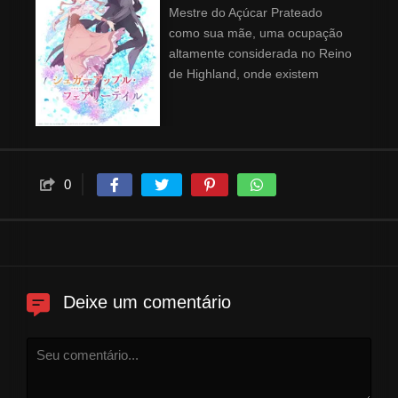
Mestre do Açúcar Prateado
como sua mãe, uma ocupação
altamente considerada no Reino
de Highland, onde existem
poucos mestres do ofício. Ann
parte para a cidade de Lewiston,
onde a família real realiza um
festival de esculturas de açúcar.
Para se tornar uma Mestre do
0
Açúcar Prateado, ela precisa
conquistar o primeiro lugar e
receber uma medalha real.
Neste mundo, os humanos
tratam as fadas como escravas
e pegam uma de suas asas
Deixe um comentário
para controlá-las. Ann
relutantemente compra uma
fada chamada Shall para ser
guarda-costas em seu caminho