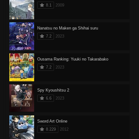
8.1
2009
Nanatsu no Maken ga Shihai suru
7.2
2023
Ousama Ranking: Yuuki no Takarabako
7.2
2023
Spy Kyoushitsu 2
6.6
2023
Sword Art Online
8.229
2012