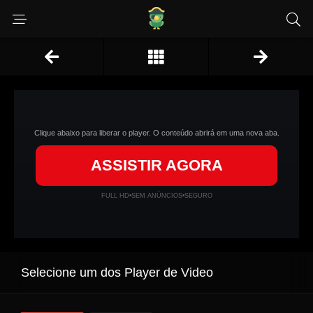
Clique abaixo para liberar o player. O conteúdo abrirá em uma nova aba.
ASSISTIR AGORA
FULL HD
•
SEM ANÚNCIOS
•
SEGURO
Selecione um dos Player de Video