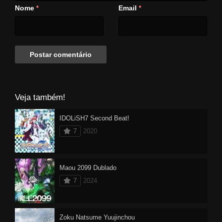
para Lewiston. Ann está dividida
Nome
Email
*
*
entre libertar Shall, mas precisa
de um guarda-costas nas
estradas perigosas para o
festival.
Veja também!
IDOLiSH7 Second Beat!
7
2020
Maou 2099 Dublado
7
2024
Zoku Natsume Yuujinchou