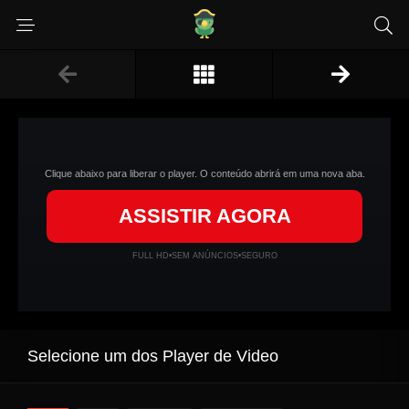
Clique abaixo para liberar o player. O conteúdo abrirá em uma nova aba.
ASSISTIR AGORA
FULL HD
•
SEM ANÚNCIOS
•
SEGURO
Selecione um dos Player de Video