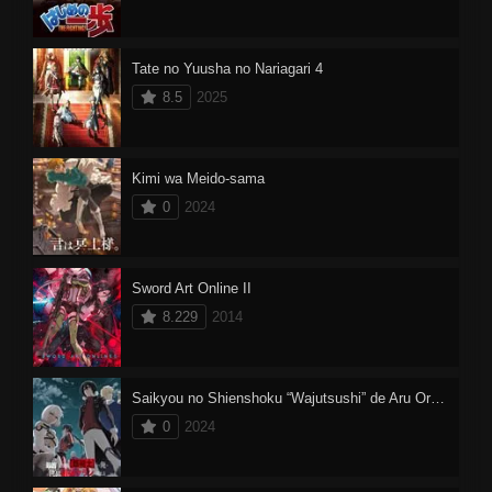
Tate no Yuusha no Nariagari 4
8.5
2025
Kimi wa Meido-sama
0
2024
Sword Art Online II
8.229
2014
Saikyou no Shienshoku “Wajutsushi” de Aru Ore wa Sekai Saikyou Clan wo Shitagaeru
0
2024