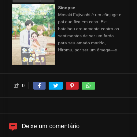
Sinopse
:
Masaki Fujiyoshi é um cônjuge e
pai que fica em casa. Ele
batalhou arduamente contra os
sentimentos de ser um fardo
para seu amado marido,
Hiromu, por ser um ômega—e
pela dificuldade que
enfrentaram para alcançar essa
domesticidade. Quando o filho
deles, Hikari, nasceu, a família
se mudou para uma região mais
0
adequada para a criação de
crianças. Hikari está prestes a
completar seu segundo
aniversário, e ele e seus pais
estão criando laços significativos
Deixe um comentário
com as pessoas ao seu redor.
Isso inclui o estudante