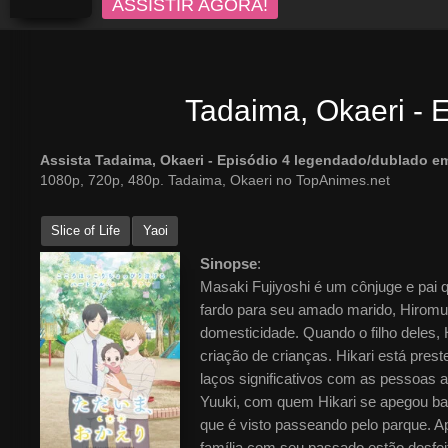
ASSISTIR AGORA!
Tadaima, Okaeri - 
Assista Tadaima, Okaeri - Episódio 4 legendado/dublado 
1080p, 720p, 480p. Tadaima, Okaeri no TopAnimes.net
Slice of Life
Yaoi
Sinopse
:
Masaki Fujiyoshi é um cônjuge e pai 
fardo para seu amado marido, Hiromu
domesticidade. Quando o filho deles,
criação de crianças. Hikari está pres
laços significativos com as pessoas ao
Yuuki, com quem Hikari se apegou bast
que é visto passeando pelo parque. A
família com seu passado estão desfei