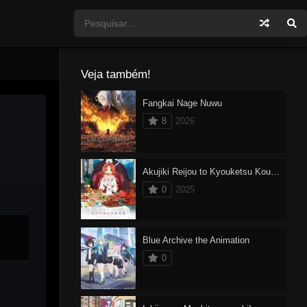
Veja também!
Fangkai Nage Nuwu
8
2026
Akujiki Reijou to Kyouketsu Koushaku
0
2025
Blue Archive the Animation
0