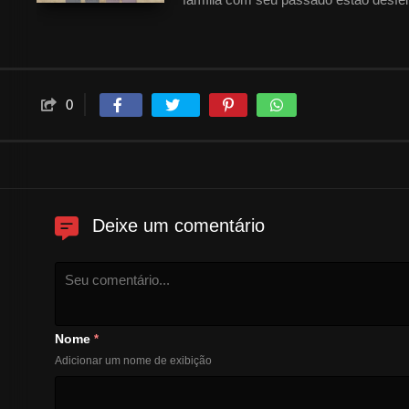
família feliz, e quando essas pessoa
são boas.
0
Deixe um comentário
Nome
*
Adicionar um nome de exibição