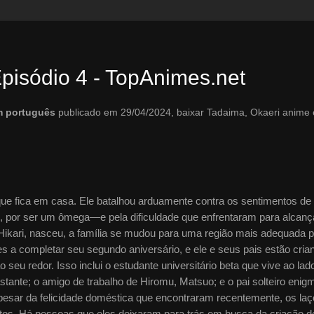
Episódio 4 - TopAnimes.net
em português
publicado em 29/04/2024, baixar Tadaima, Okaeri anime
que fica em casa. Ele batalhou arduamente contra os sentimentos de
, por ser um ômega—e pela dificuldade que enfrentaram para alcanç
 Hikari, nasceu, a família se mudou para uma região mais adequada p
tes a completar seu segundo aniversário, e ele e seus pais estão cria
 seu redor. Isso inclui o estudante universitário beta que vive ao lad
ante; o amigo de trabalho de Hiromu, Matsuo; e o pai solteiro enig
pesar da felicidade doméstica que encontraram recentemente, os laç
tos. Há pessoas que eles deixaram para trás em busca da criação d