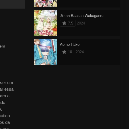
Jiisan Baasan Wakagaeru
7.5
2024
Ao no Hako
 em
10
2024
 ser um
ar essa
ara a
ndo
o,
mático
os da
e sua