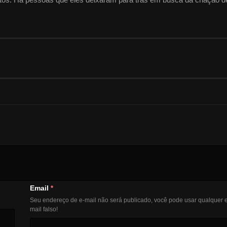
s começam a retornar, Masaki e Hiromu não têm certeza se suas int
Email
*
Seu endereço de e-mail não será publicado, você pode usar qualquer e
mail falso!