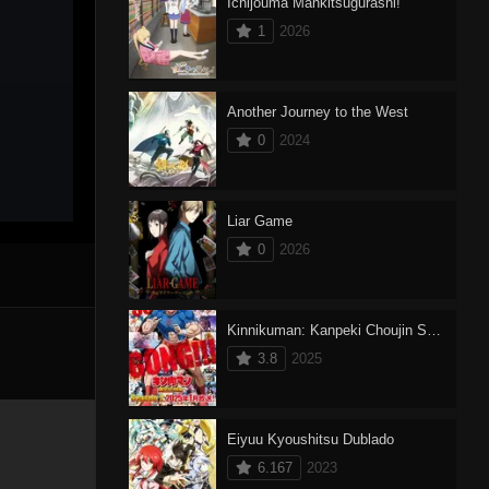
Ichijouma Mankitsugurashi!
1
2026
Another Journey to the West
0
2024
Liar Game
0
2026
Kinnikuman: Kanpeki Chоujin Shiso-hen 2
3.8
2025
Eiyuu Kyoushitsu Dublado
6.167
2023