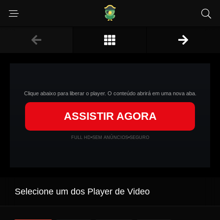
Clique abaixo para liberar o player. O conteúdo abrirá em uma nova aba.
ASSISTIR AGORA
FULL HD
•
SEM ANÚNCIOS
•
SEGURO
Selecione um dos Player de Video