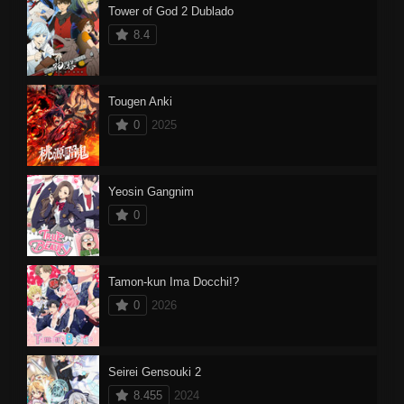
Tower of God 2 Dublado
8.4
Tougen Anki
0
2025
Yeosin Gangnim
0
Tamon-kun Ima Docchi!?
0
2026
Seirei Gensouki 2
8.455
2024