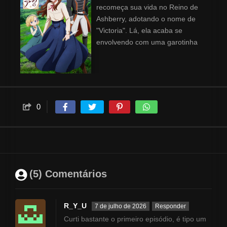
recomeça sua vida no Reino de
Ashberry, adotando o nome de
"Victoria". Lá, ela acaba se
envolvendo com uma garotinha
abandonada e um cavaleiro.
Porém, ao se aproximar de
ambos, seu passado como
espiã volta a persegui-la e suas
habilidades de espionagem se
0
provam novamente úteis.
(5) Comentários
R_Y_U
7 de julho de 2026
Responder
Curti bastante o primeiro episódio, é tipo um