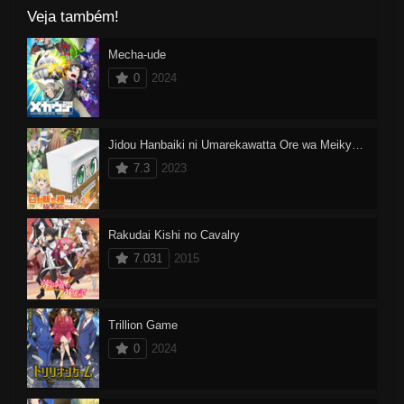
Veja também!
Mecha-ude
0
2024
Jidou Hanbaiki ni Umarekawatta Ore wa Meikyuu wo Samayou
7.3
2023
Rakudai Kishi no Cavalry
7.031
2015
Trillion Game
0
2024