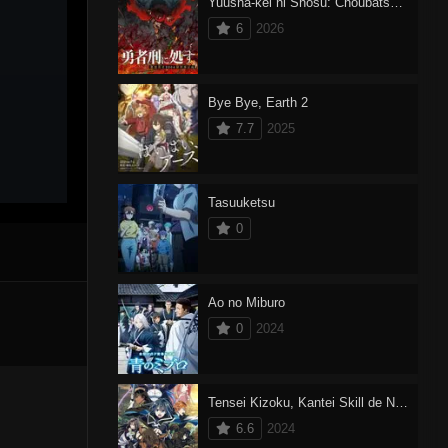
Yuusha-kei ni Shosu: Choubatsu Yuusha 9004-tai Keimu Kiroku Dublado
6
2026
Bye Bye, Earth 2
7.7
2025
Tasuuketsu
0
Ao no Miburo
0
2024
Tensei Kizoku, Kantei Skill de Nariagaru 2
6.6
2024