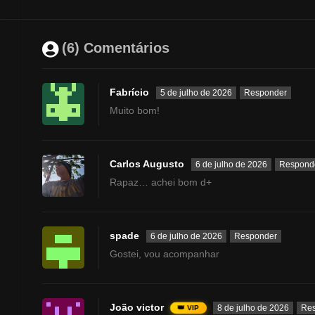
(6) Comentários
Fabrício
5 de julho de 2026
Responder
Muito bom!
Carlos Augusto
6 de julho de 2026
Respond
Rapaz… achei bom d+
spade
6 de julho de 2026
Responder
Gostei, vou acompanhar
João victor
8 de julho de 2026
Re
👑 VIP