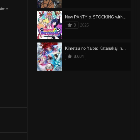
nime
New PANTY & STOCKING with GARTERBELT Dublado
0
2025
Kimetsu no Yaiba: Katanakaji no Sato-hen
8.684