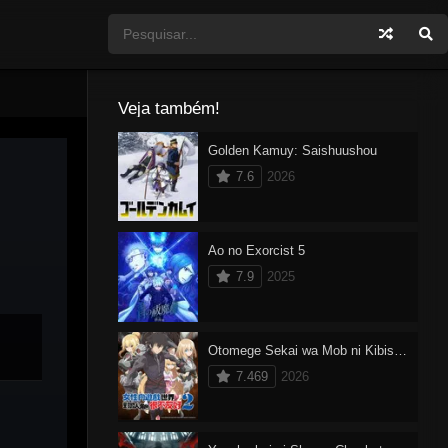
Veja também!
Golden Kamuy: Saishuushou
7.6
2026
Ao no Exorcist 5
7.9
2025
Otomege Sekai wa Mob ni Kibishii Sekai desu 2 Dublado
7.469
2026