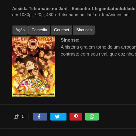
Assista Tetsunabe no Jan! - Episódio 1 legendado/dublad
em 1080p, 720p, 480p. Tetsunabe no Jan! no TopAnimes.net
Ação
Comédia
Gourmet
Shounen
Sinopse
:
A história gira em torno de um arroga
contraste com seu rival, que cozinha
0