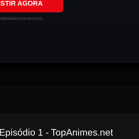
ISTIR AGORA
•
SEM ANÚNCIOS
•
SEGURO
 Episódio 1 - TopAnimes.net