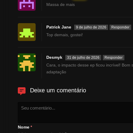
Massa de mais
Patrick Jane
9 de julho de 2026
Responder
Top demais, gostei!
Desmyk
31 de julho de 2026
Responder
Cara, o impacto desse ep ficou incrível! Bom
adaptação
Deixe um comentário
Nome
*