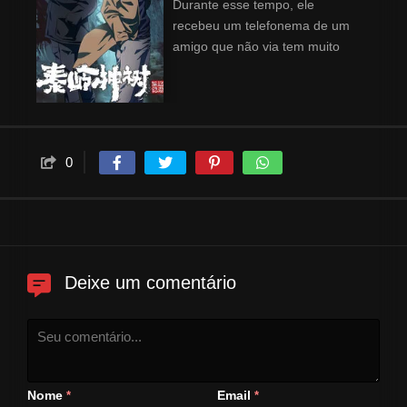
Durante esse tempo, ele
recebeu um telefonema de um
amigo que não via tem muito
perdido, Lao Yang. Lao Yang
contou a Wu Xie sobre sua
experiência no interior das
montanhas Qinling, três anos
atrás, e o convidou a explorar as
0
antigas relíquias lá novamente.
Nas montanhas Qinling, eles
viram o salmão Zheluo gigante,
uma cachoeira esplêndida e
uma árvore divina incrível...
Nesse ínterim, o misterioso
Deixe um comentário
Zhang Qiling estava ajudando
Wu Xie secretamente.
Nome
Email
*
*