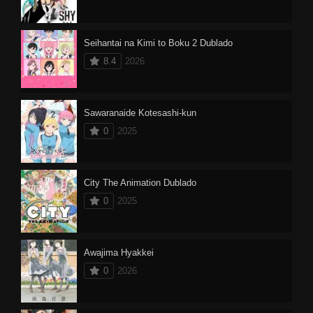
Seihantai na Kimi to Boku 2 Dublado
8.4
2026
Sawaranaide Kotesashi-kun
0
2025
City The Animation Dublado
0
2025
Awajima Hyakkei
0
2026