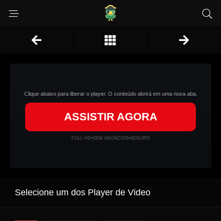
Clique abaixo para liberar o player. O conteúdo abrirá em uma nova aba.
ASSISTIR AGORA
FULL HD
•
SEM ANÚNCIOS
•
SEGURO
Selecione um dos Player de Video