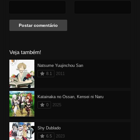
Veja também!
Natsume Yuujinchou San
8.1
2011
Katainaka no Ossan, Kensei ni Naru
0
2025
Shy Dublado
6.5
2023