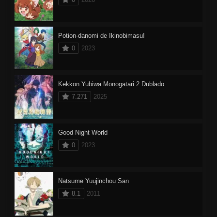
Potion-danomi de Ikinobimasu!
0
2023
Kekkon Yubiwa Monogatari 2 Dublado
7.271
2025
Good Night World
0
2023
Natsume Yuujinchou San
8.1
2011