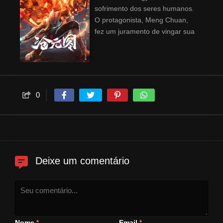
sofrimento dos seres humanos.
O protagonista, Meng Chuan,
fez um juramento de vingar sua
mãe desde jovem. Inicialmente
estudando no Templo Taoísta do
Lago do Espelho, ele punia os
perversos e derrotava o clã
demoníaco com sua esgrima
0
decidida e firme. Gradualmente,
ele se tornou a pessoa mais
poderosa entre os quatro
principais templos taoístas,
ganhou fama na Prefeitura de
Dongning e foi adorado como
Deixe um comentário
um Deus na Montanha Yuanchu.
Nome
Email
*
*