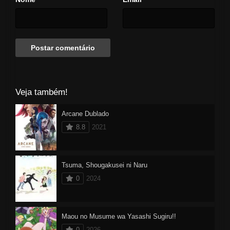
Veja também!
Arcane Dublado
8.8
2021
Tsuma, Shougakusei ni Naru
0
2024
Maou no Musume wa Yasashi Sugiru!!
0
2026