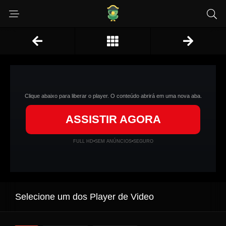
Clique abaixo para liberar o player. O conteúdo abrirá em uma nova aba.
ASSISTIR AGORA
FULL HD
•
SEM ANÚNCIOS
•
SEGURO
Selecione um dos Player de Video