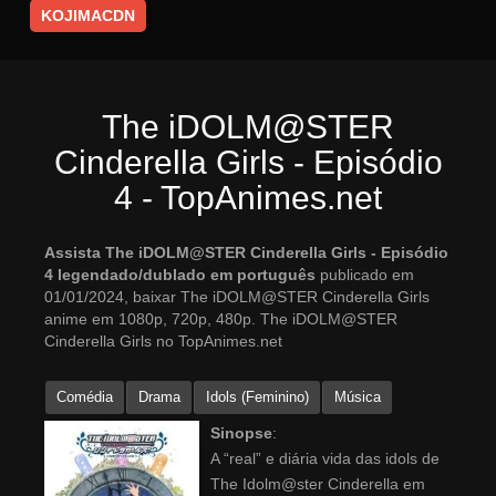
KOJIMACDN
The iDOLM@STER
Cinderella Girls - Episódio
4 - TopAnimes.net
Assista The iDOLM@STER Cinderella Girls - Episódio
4 legendado/dublado em português
publicado em
01/01/2024, baixar The iDOLM@STER Cinderella Girls
anime em 1080p, 720p, 480p. The iDOLM@STER
Cinderella Girls no TopAnimes.net
Comédia
Drama
Idols (Feminino)
Música
Sinopse
:
A “real” e diária vida das idols de
The Idolm@ster Cinderella em