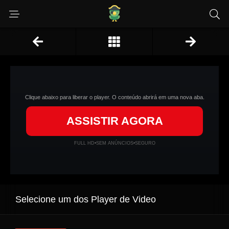
Clique abaixo para liberar o player. O conteúdo abrirá em uma nova aba.
ASSISTIR AGORA
FULL HD
•
SEM ANÚNCIOS
•
SEGURO
Selecione um dos Player de Video