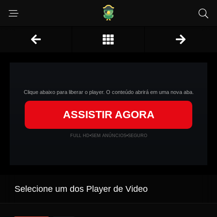
Clique abaixo para liberar o player. O conteúdo abrirá em uma nova aba.
ASSISTIR AGORA
FULL HD
•
SEM ANÚNCIOS
•
SEGURO
Selecione um dos Player de Video