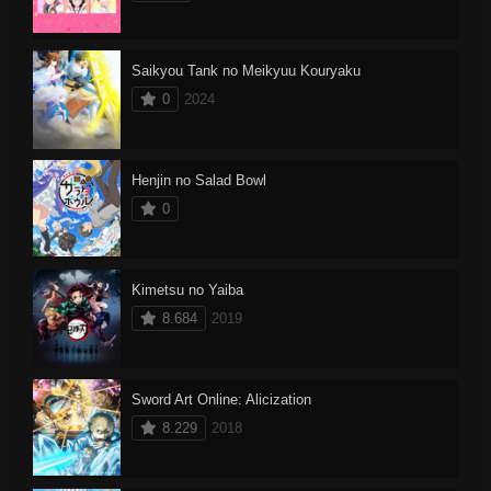
Saikyou Tank no Meikyuu Kouryaku
0
2024
Henjin no Salad Bowl
0
Kimetsu no Yaiba
8.684
2019
Sword Art Online: Alicization
8.229
2018