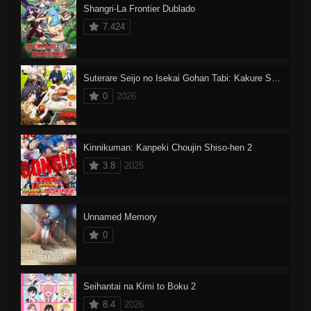
Shangri-La Frontier Dublado
7.424
Suterare Seijo no Isekai Gohan Tabi: Kakure Skill de Camping Car wo Shoukan shimashita
0
2026
Kinnikuman: Kanpeki Chоujin Shiso-hen 2
3.8
2025
Unnamed Memory
0
Seihantai na Kimi to Boku 2
8.4
2026