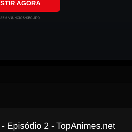
ISTIR AGORA
•
SEM ANÚNCIOS
•
SEGURO
- Episódio 2 - TopAnimes.net