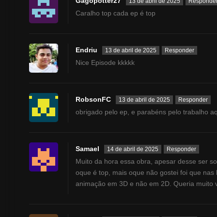
Gagopotter27
13 de abril de 2025
Responde
Caralho top cada ep é top
Endriu
13 de abril de 2025
Responder
Nice Episode kkkkk
RobsonFC
13 de abril de 2025
Responder
obrigado pelo ep, e parabéns pelo trabalho aqu
Samael
14 de abril de 2025
Responder
Muito da hora essa obra, apesar desse ser so
oque é top, mais oque não gostei foi que nas 
animação em 3D e não em 2D. Queria muito v