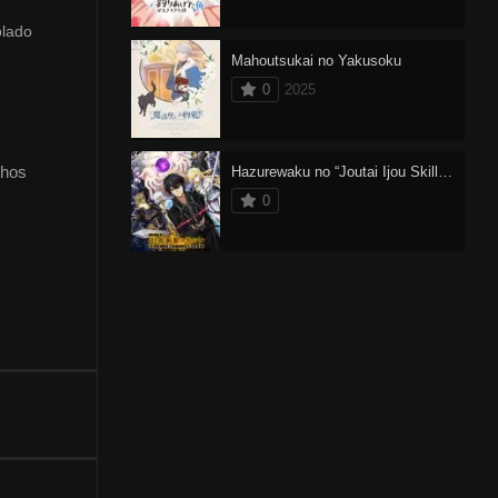
blado
Mahoutsukai no Yakusoku
0
2025
chos
Hazurewaku no “Joutai Ijou Skill” de Saikyou ni Natta Ore ga Subete wo Juurin suru made
0