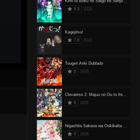
Kimi to Boku no Saigo no Senjou, Aruiwa Sekai ga Hajimaru Seisen
8.3
2020
Kagejitsu!
7.8
2022
Tougen Anki Dublado
0
2025
Clevatess 2: Majuu no Ou to Itsuwari no Yuusha Denshou
8
2026
Nigashita Sakana wa Ookikatta ga Tsuriageta Sakana ga Ookisugita Ken
0
2026