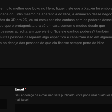
e muito melhor que Boku no Hero, fiquei triste que a Xaoxin foi embor
alidade do Linlin mesmo na aparência do Nice, a animação desse negóc
ições do 3D pro 2D, eu só estou cadinho confuso com os poderes desse
? porque o protagonista era só um cara comum e mudou desde que
s pessoas acreditaram que ele é o Nice ele ganhou poderes? também
uitas pessoas desejaram algo específico e canalizam isso em alguém
do no desejo das pessoas de que ela ficasse sempre perto do Nice.
Email
*
Seu endereço de e-mail não será publicado, você pode usar qualquer e
mail falso!