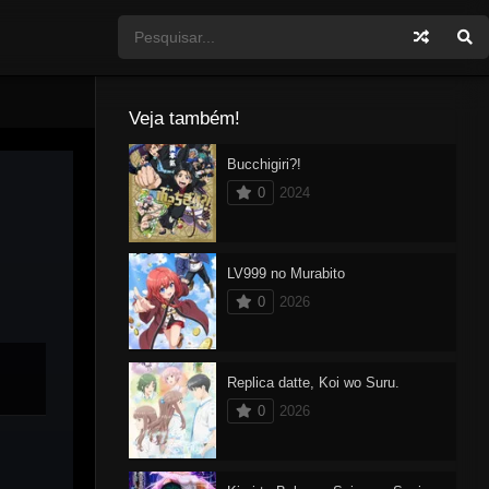
Veja também!
Bucchigiri?!
0
2024
LV999 no Murabito
0
2026
Replica datte, Koi wo Suru.
0
2026