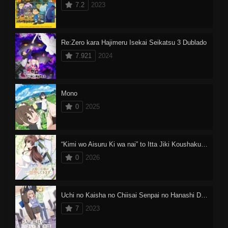
7.2
2023
Re:Zero kara Hajimeru Isekai Seikatsu 3 Dublado
7.921
2024
Mono
0
2025
“Kimi wo Aisuru Ki wa nai” to Itta Jiki Koushaku-sama ga Naze ka Dekiai Shitekimasu
0
2026
Uchi no Kaisha no Chiisai Senpai no Hanashi Dublado
7
2023