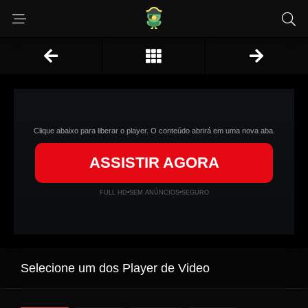
Clique abaixo para liberar o player. O conteúdo abrirá em uma nova aba.
ASSISTIR AGORA
FULL HD
•
SEM ANÚNCIOS
•
SEGURO
Selecione um dos Player de Video