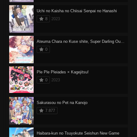
Uchi no Kaisha no Chiisai Senpai no Hanashi
8
2023
Ateuma Chara no Kuse shite, Super Darling Ouji ni Chouai sareteimasu.
0
Ple Ple Pleiades × Kagejitsu!
0
2023
Sakurasou no Pet na Kanojo
7.877
Haibara-kun no Tsuyokute Seishun New Game