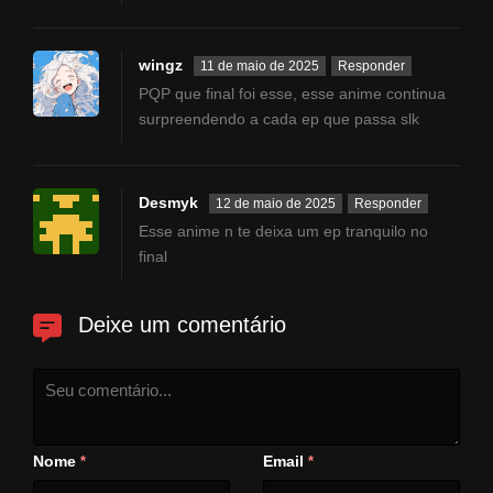
wingz
11 de maio de 2025
Responder
PQP que final foi esse, esse anime continua
surpreendendo a cada ep que passa slk
Desmyk
12 de maio de 2025
Responder
Esse anime n te deixa um ep tranquilo no
final
Deixe um comentário
Nome
Email
*
*