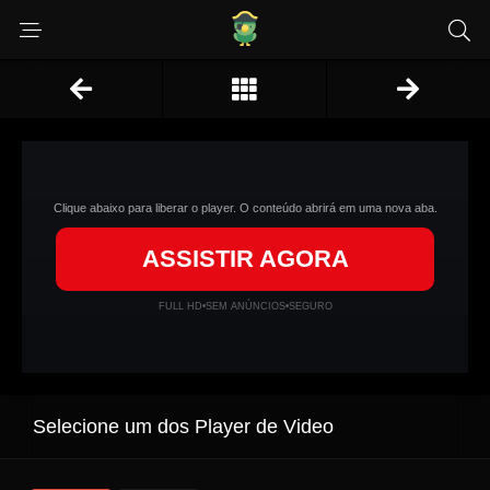
Clique abaixo para liberar o player. O conteúdo abrirá em uma nova aba.
ASSISTIR AGORA
FULL HD
•
SEM ANÚNCIOS
•
SEGURO
Selecione um dos Player de Video