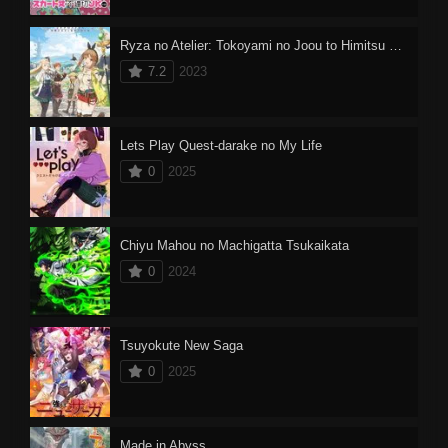
Ryza no Atelier: Tokoyami no Joou to Himitsu no Kakurega
7.2
2023
Lets Play Quest-darake no My Life
0
2025
Chiyu Mahou no Machigatta Tsukaikata
0
2024
Tsuyokute New Saga
0
2025
Made in Abyss