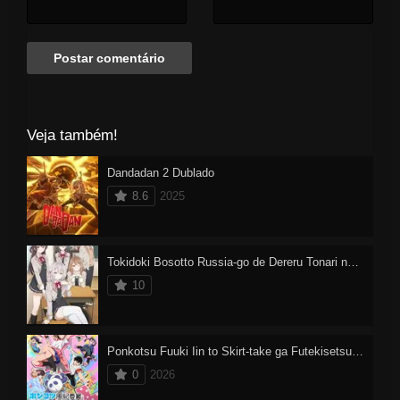
Veja também!
Dandadan 2 Dublado
8.6
2025
Tokidoki Bosotto Russia-go de Dereru Tonari no Alya-san
10
Ponkotsu Fuuki Iin to Skirt-take ga Futekisetsu na JK no Hanashi
0
2026