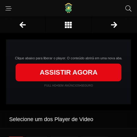
Clique abaixo para liberar o player. O conteúdo abrirá em uma nova aba.
ASSISTIR AGORA
FULL HD
•
SEM ANÚNCIOS
•
SEGURO
Selecione um dos Player de Video