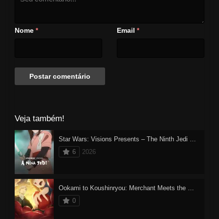
Nome
Email
*
*
Veja também!
Star Wars: Visions Presents – The Ninth Jedi Dublado
6
2026
Ookami to Koushinryou: Merchant Meets the Wise Wolf
0