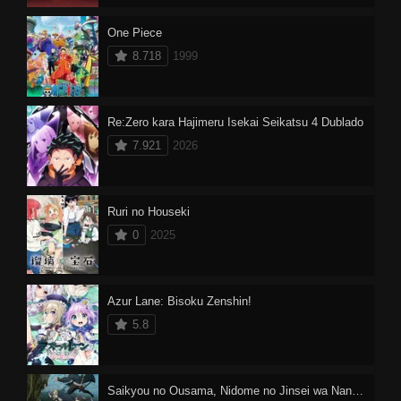
One Piece
8.718
1999
Re:Zero kara Hajimeru Isekai Seikatsu 4 Dublado
7.921
2026
Ruri no Houseki
0
2025
Azur Lane: Bisoku Zenshin!
5.8
Saikyou no Ousama, Nidome no Jinsei wa Nani wo Suru? 2