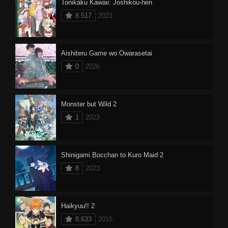
Tonikaku Kawaii: Joshikou-hen
8.517
2023
Aishiteru Game wo Owarasetai
0
2026
Monster but Wild 2
1
2023
Shinigami Bocchan to Kuro Maid 2
8
2023
Haikyuu!! 2
8.633
2015