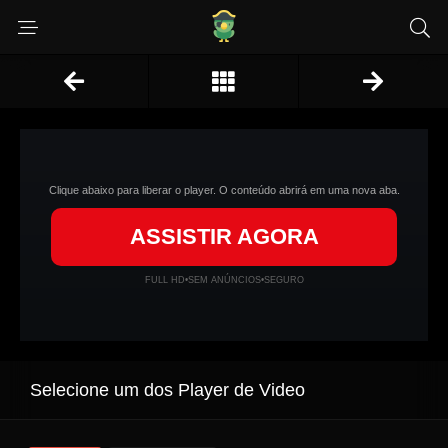
Clique abaixo para liberar o player. O conteúdo abrirá em uma nova aba.
ASSISTIR AGORA
FULL HD
•
SEM ANÚNCIOS
•
SEGURO
Selecione um dos Player de Video