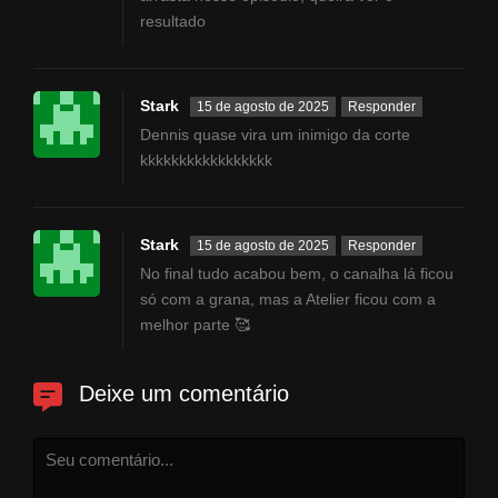
do que apenas suas habilidades
resultado
culinárias para ajudar a resolver
os problemas dos seus clientes
excêntricos...
Stark
15 de agosto de 2025
Responder
Dennis quase vira um inimigo da corte
kkkkkkkkkkkkkkkkk
Stark
15 de agosto de 2025
Responder
No final tudo acabou bem, o canalha lá ficou
só com a grana, mas a Atelier ficou com a
melhor parte 🥰
Deixe um comentário