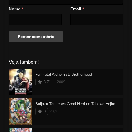
Nome
Email
*
*
Veja também!
Fullmetal Alchemist: Brotherhood
8.711
2009
Saijaku Tamer wa Gomi Hiroi no Tabi wo Hajimemashita Dublado
0
2024