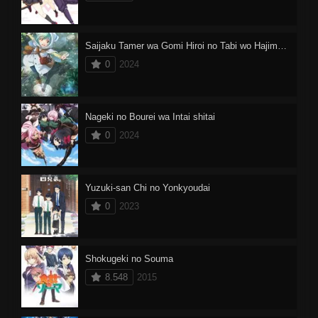
Saijaku Tamer wa Gomi Hiroi no Tabi wo Hajimemashita
0
2024
Nageki no Bourei wa Intai shitai
0
2024
Yuzuki-san Chi no Yonkyoudai
0
2023
Shokugeki no Souma
8.548
2015