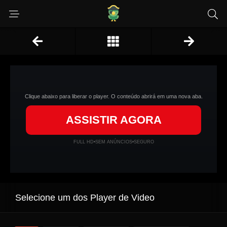
Clique abaixo para liberar o player. O conteúdo abrirá em uma nova aba.
ASSISTIR AGORA
FULL HD
•
SEM ANÚNCIOS
•
SEGURO
Selecione um dos Player de Video