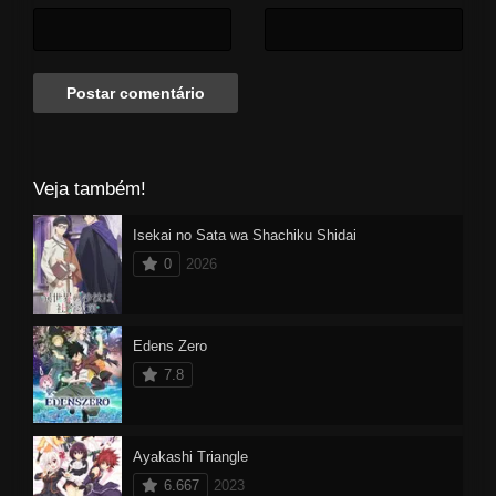
segredos antigos e sombrios, e
estes começam a vir à tona...
Veja também!
Isekai no Sata wa Shachiku Shidai
0
2026
Edens Zero
7.8
Ayakashi Triangle
6.667
2023