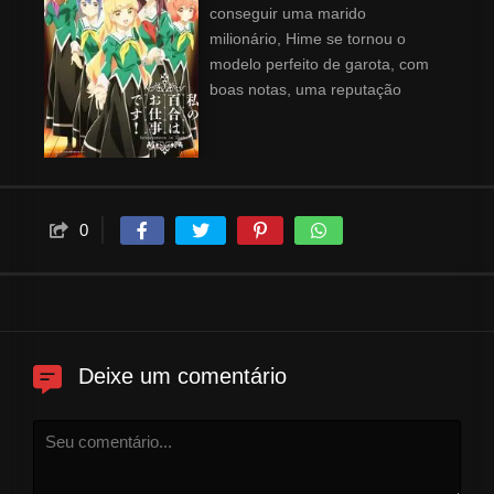
conseguir uma marido
milionário, Hime se tornou o
modelo perfeito de garota, com
boas notas, uma reputação
impecável e uma bela
aparência, mesmo que esse não
seja seu verdadeiro
comportamento. Certo dia, Hime
acaba trombando na gerente de
0
uma cafeteria temática e
machucando a garota. Para
assumir a responsabilidade pelo
acidente, Hime é forçada a
trabalhar no café e ajudar as
demais funcionárias.
Deixe um comentário