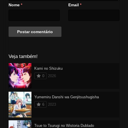
Nome
Email
*
*
Veja também!
Kami no Shizuku
0
2026
Yumemiru Danshi wa Genjitsushugisha
6
2023
Tsue to Tsurugi no Wistoria Dublado