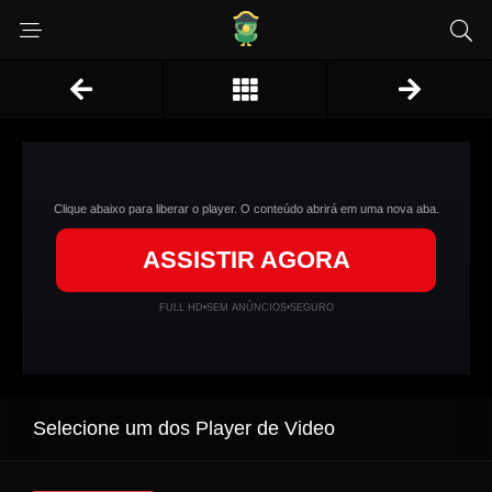
Clique abaixo para liberar o player. O conteúdo abrirá em uma nova aba.
ASSISTIR AGORA
FULL HD
•
SEM ANÚNCIOS
•
SEGURO
Selecione um dos Player de Video