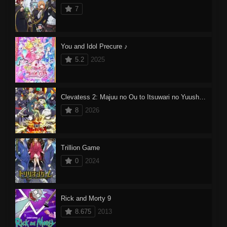
7
You and Idol Precure ♪
5.2
2025
Clevatess 2: Majuu no Ou to Itsuwari no Yuusha Denshou
8
2026
Trillion Game
0
2024
Rick and Morty 9
8.675
2013