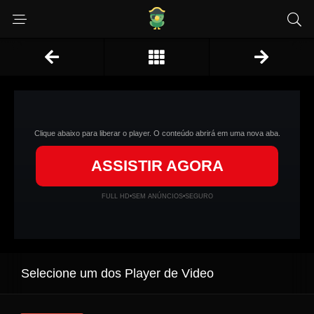
Clique abaixo para liberar o player. O conteúdo abrirá em uma nova aba.
ASSISTIR AGORA
FULL HD
•
SEM ANÚNCIOS
•
SEGURO
Selecione um dos Player de Video