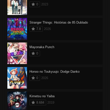
0
2023
Stranger Things: Histórias de 85 Dublado
7.8
2026
Mayonaka Punch
0
Honoo no Toukyuujo: Dodge Danko
0
2026
Kimetsu no Yaiba
8.684
2019