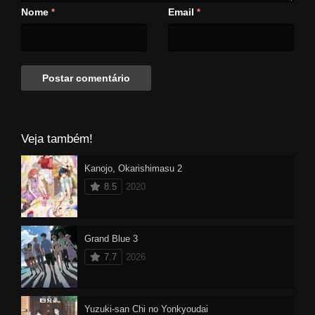
Nome
Email
*
*
Veja também!
Kanojo, Okarishimasu 2
8.5
2020
Grand Blue 3
7.7
2026
Yuzuki-san Chi no Yonkyoudai