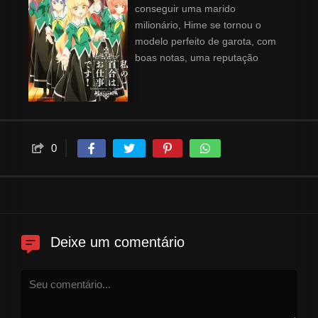
conseguir uma marido
milionário, Hime se tornou o
modelo perfeito de garota, com
boas notas, uma reputação
impecável e uma bela
aparência, mesmo que esse não
seja seu verdadeiro
comportamento. Certo dia, Hime
acaba trombando na gerente de
0
uma cafeteria temática e
machucando a garota. Para
assumir a responsabilidade pelo
acidente, Hime é forçada a
trabalhar no café e ajudar as
demais funcionárias.
Deixe um comentário