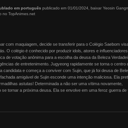
dublado em português
publicado em 01/01/2024, baixar Yeosin Gang
o no TopAnimes.net
ar com maquiagem, decide se transferir para o Colégio Saebom vis
ás. O colégio é conhecido por produzir idols, atores e influenciadores
única de votação anônima para a escolha da deusa da Beleza Verdadei
agências de entretenimento. Jugyeong rapidamente se torna o centro 
ma candidata e começa a conviver com Sujin, que já foi deusa de Bel
 fachada amigável de Sujin esconde uma intenção maliciosa. Ela pre
armadilhas astutas! Determinada a não ser uma vítima novamente,
 se tornar a próxima deusa. Ela se envolve em uma feroz guerra de
quiagem.