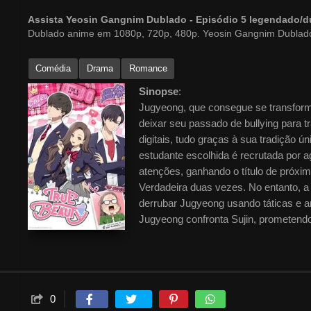
Assista Yeosin Gangnim Dublado - Episódio 5 legendado/
Dublado anime em 1080p, 720p, 480p. Yeosin Gangnim Dublad
Comédia
Drama
Romance
Sinopse
:
Jugyeong, que consegue se transform
deixar seu passado de bullying para tr
digitais, tudo graças à sua tradição 
estudante escolhida é recrutada por 
atenções, ganhando o título de próxi
Verdadeira duas vezes. No entanto, a
derrubar Jugyeong usando táticas e 
Jugyeong confronta Sujin, prometendo
enquanto esconde seu rosto sem ma
0