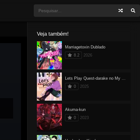
Veja também!
Marriagetoxin Dublado
8.2
2026
Lets Play Quest-darake no My Life
0
2025
Akuma-kun
0
2023