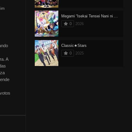
nim
Megami “Isekai Tensei Nani ni Naritai desu ka” Ore “Yuusha no Rokkotsu de”
0
2026
ando
Classic★Stars
0
2025
ra. A
das
eza
tende
 votos