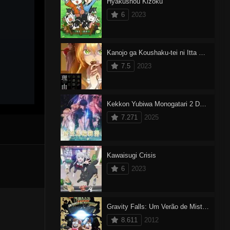
Hyakushou Kizoku
6
2023
Kanojo ga Koushaku-tei ni Itta Riyuu
7.5
2023
Kekkon Yubiwa Monogatari 2 Dublado
7.271
2025
Kawaisugi Crisis
6
2023
Gravity Falls: Um Verão de Mistérios 2
8.611
2012