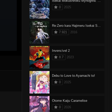
Isekai Mokushiroku Mynoghra: Hametsu no Bunmei de Hajimeru Sekai Seifuku
0
2025
Re:Zero kara Hajimeru Isekai Seikatsu Dublado
7.921
2016
Invencível 2
8.7
2023
Debu to Love to Ayamachi to!
0
2025
Otome Kaiju Caramelise
0
2026