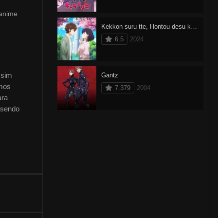
 anime
Kekkon suru tte, Hontou desu ka Dublado
6.5
2024
ssim
Gantz
umos
7.379
2004
ara
 sendo