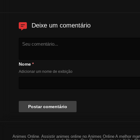
Deixe um comentário
Nome
*
Adicionar um nome de exibição
Animes Online. Assistir animes online no Animes Online A melhor man