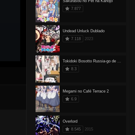
Sakurasou no Pet na Kanojo
7.877
Undead Unluck Dublado
7.118
2023
Tokidoki Bosotto Russia-go de Dereru Tonari no Alya-san Dublado
8.3
Megami no Café Terrace 2
6.9
Overlord
8.545
2015