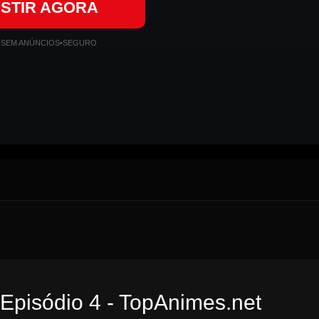
ISTIR AGORA
•
SEM ANÚNCIOS
•
SEGURO
 Episódio 4 - TopAnimes.net