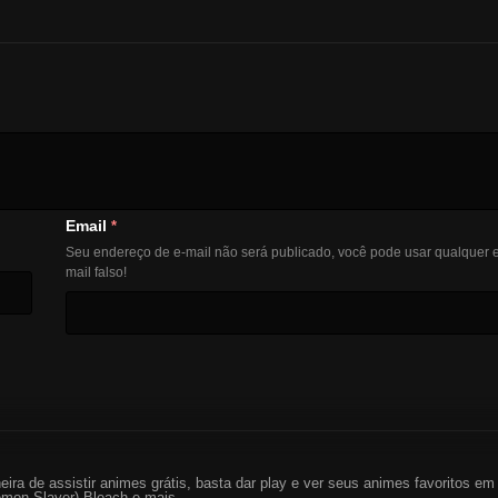
Email
*
Seu endereço de e-mail não será publicado, você pode usar qualquer e
mail falso!
eira de assistir animes grátis, basta dar play e ver seus animes favoritos 
mon Slayer) Bleach e mais...