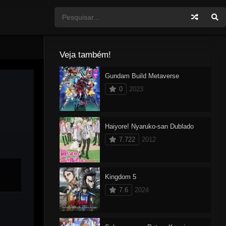
Veja também!
Gundam Build Metaverse
0
2023
Haiyore! Nyaruko-san Dublado
7.722
2012
Kingdom 5
7.6
2024