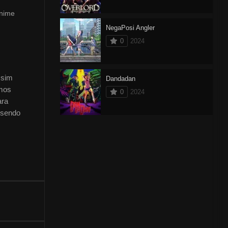
anime
NegaPosi Angler
0
2024
ssim
Dandadan
umos
0
2024
ara
 sendo