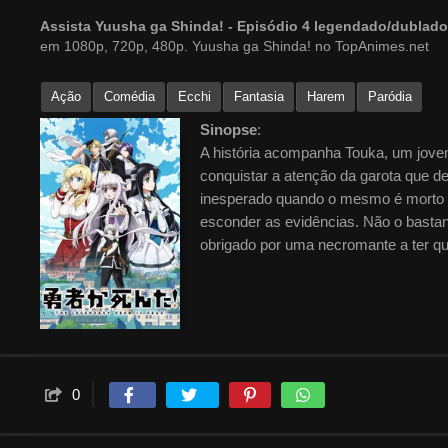
Assista Yuusha ga Shinda! - Episódio 4 legendado/dublad
em 1080p, 720p, 480p. Yuusha ga Shinda! no TopAnimes.net
Ação
Comédia
Ecchi
Fantasia
Harem
Paródia
Sinopse
:
A história acompanha Touka, um jovem
conquistar a atenção da garota que de
inesperado quando o mesmo é morto po
esconder as evidências. Não o bastant
obrigado por uma necromante a ter qu
0