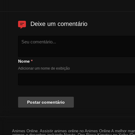
Deixe um comentário
Nome
*
Adicionar um nome de exibição
Animes Online. Assistir animes online no Animes Online A melhor man
animes e desenhos incluindo Naruto, One Piece Kimetsu no Yaiba (De