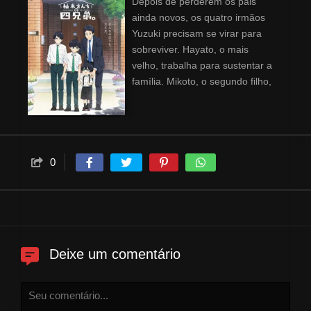
Depois de perderem os pais
ainda novos, os quatro irmãos
Yuzuki precisam se virar para
sobreviver. Hayato, o mais
velho, trabalha para sustentar a
família. Mikoto, o segundo filho,
é sério, mas tem um ponto fraco
por Minato, um de seus irmãos
mais novos. Minato ama todos
os irmãos e é um pouco
desastrado. Gakuto, o mais
0
novo de todos, é estudioso e
maduro, mesmo estando na 1ª
série. Como será o crescimento
da família Yuzuki?
Deixe um comentário