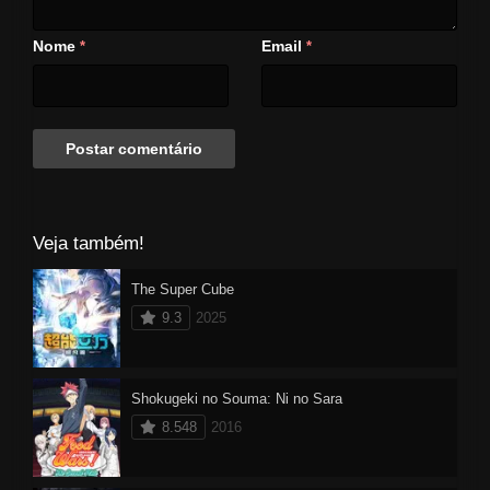
Nome
Email
*
*
Veja também!
The Super Cube
9.3
2025
Shokugeki no Souma: Ni no Sara
8.548
2016