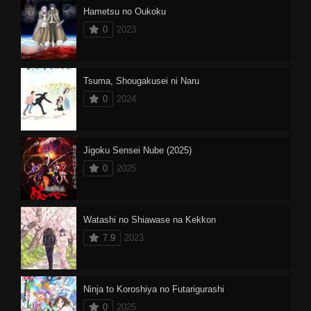
Hametsu no Oukoku
0
2023
Tsuma, Shougakusei ni Naru
0
2024
Jigoku Sensei Nube (2025)
0
2025
Watashi no Shiawase na Kekkon
7.9
2023
Ninja to Koroshiya no Futarigurashi
0
2025