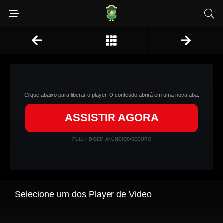
Clique abaixo para liberar o player. O conteúdo abrirá em uma nova aba.
ASSISTIR AGORA
FULL HD
•
SEM ANÚNCIOS
•
SEGURO
Selecione um dos Player de Video