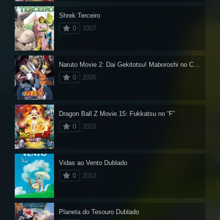
Shrek Terceiro
0
2007
Naruto Movie 2: Dai Gekitotsu! Maboroshi no Chiteiiseki Dattebayo!
0
2005
Dragon Ball Z Movie 15: Fukkatsu no “F”
0
2015
Vidas ao Vento Dublado
0
2013
Planeta do Tesouro Dublado