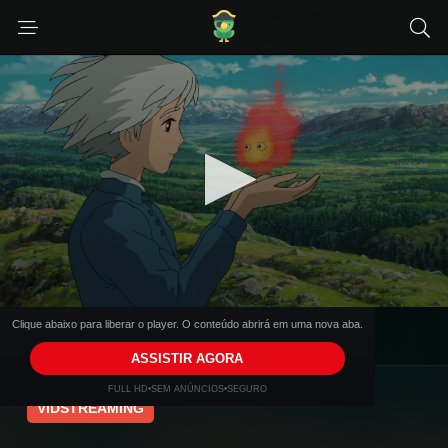
Clique abaixo para liberar o player. O conteúdo abrirá em uma nova aba.
Selecione um dos Player de Video
ASSISTIR AGORA
FULL HD
•
SEM ANÚNCIOS
•
SEGURO
VIDSTREAMING