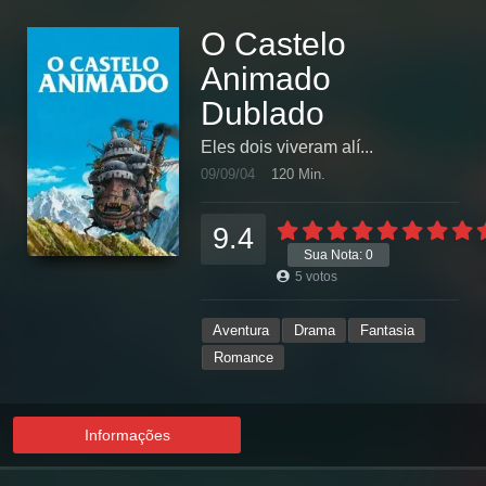
O Castelo
Animado
Dublado
Eles dois viveram alí...
09/09/04
120 Min.
9.4
Sua Nota:
0
5
votos
Aventura
Drama
Fantasia
Romance
Informações