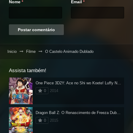
Nome
Email
*
*
Inicio
Filme
O Castelo Animado Dublado
Assista também!
One Piece 3D2Y: Ace no Shi wo Koete! Luffy Nakama to no Chikai
0
2014
Dragon Ball Z: O Renascimento de Freeza Dublado
0
2015