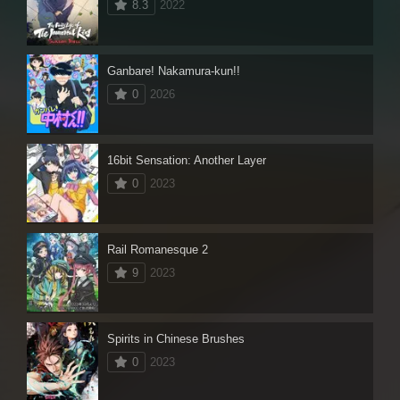
8.3
2022
Ganbare! Nakamura-kun!!
0
2026
16bit Sensation: Another Layer
0
2023
Rail Romanesque 2
9
2023
Spirits in Chinese Brushes
0
2023