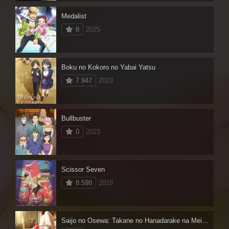
Medalist
8
2025
Boku no Kokoro no Yabai Yatsu
7.947
2023
Bullbuster
0
2023
Scissor Seven
8.598
2018
Saijo no Osewa: Takane no Hanadarake na Meimonkou de, Gakuin Ichi no Ojousama (Seikatsu Nouryoku Kaimu) wo Kagenagara Osewa suru Koto ni Narimashita