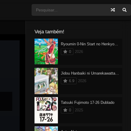
Veja também!
Ryoumin 0-Nin Start no Henkyou Ryoushu-sama
0
2026
Jidou Hanbaiki ni Umarekawatta Ore wa Meikyuu wo Samayou 3
6.9
2026
Tatsuki Fujimoto 17-26 Dublado
0
2025