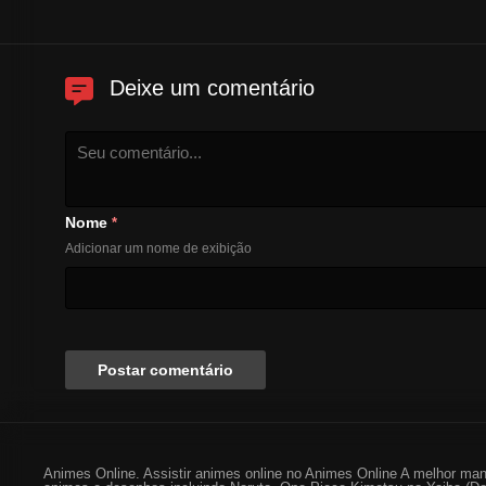
Deixe um comentário
Nome
*
Adicionar um nome de exibição
Animes Online. Assistir animes online no Animes Online A melhor man