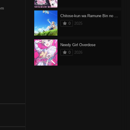
 em
Chitose-kun wa Ramune Bin no Naka
0
2025
Needy Girl Overdose
0
2026