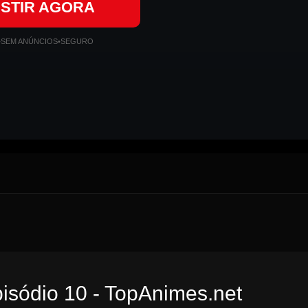
ISTIR AGORA
•
SEM ANÚNCIOS
•
SEGURO
pisódio 10 - TopAnimes.net