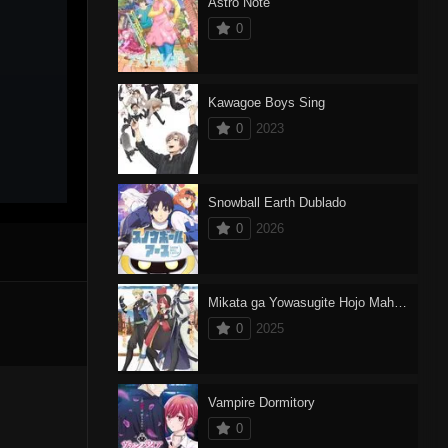
Astro Note
0
Kawagoe Boys Sing
0
2023
Snowball Earth Dublado
0
2026
Mikata ga Yowasugite Hojo Mahou ni Tesshiteita Kyuutei Mahoushi, Tsuihou sarete Saikyou wo Mezashimasu
0
2025
Vampire Dormitory
0