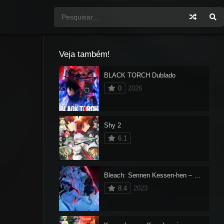
Veja também!
BLACK TORCH Dublado
0
2026
Shy 2
6.1
Bleach: Sennen Kessen-hen – Ketsubetsu-tan
8.4
2023