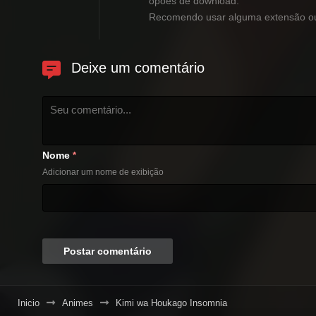
opões de download.
Recomendo usar alguma extensão ou 
Deixe um comentário
Nome
*
Adicionar um nome de exibição
Inicio
Animes
Kimi wa Houkago Insomnia