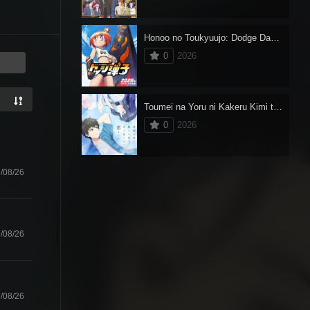
Honoo no Toukyuujo: Dodge Danko
0
2026
Toumei na Yoru ni Kakeru Kimi to, Me ni Mienai Koi wo Shita.
0
2026
/08/26
/08/26
/08/26