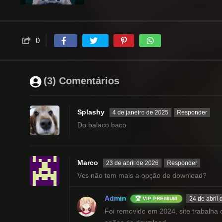
0
(3) Comentários
Splashy
4 de janeiro de 2025
Responder
Do balaco baco
Marco
23 de abril de 2026
Responder
Vcs não tem mais a opção de download?
Admin
24 de abril
🏆 VIP PREMIUM
Foi removido em 2024, site trabalha 