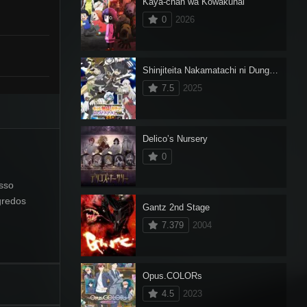
Kaya-chan wa Kowakunai
0
2026
Shinjiteita Nakamatachi ni Dungeon Okuchi de Korosarekaketa ga Gift “Mugen Gacha” de Level 9999 no Nakamatachi wo Te ni Irete Moto Party Member to Sekai ni Fukushuu & “Zamaa!” Shimasu!
7.5
2025
Delico’s Nursery
0
isso
gredos
Gantz 2nd Stage
7.379
2004
Opus.COLORs
4.5
2023