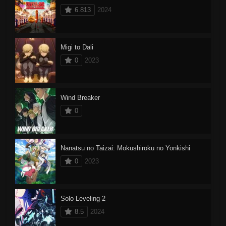
6.813
2024
Migi to Dali
0
2023
Wind Breaker
0
Nanatsu no Taizai: Mokushiroku no Yonkishi
0
2023
Solo Leveling 2
8.5
2024