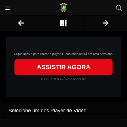
Clique abaixo para liberar o player. O conteúdo abrirá em uma nova aba.
ASSISTIR AGORA
FULL HD
•
SEM ANÚNCIOS
•
SEGURO
Selecione um dos Player de Video