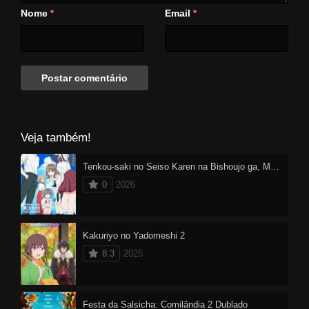
Nome
Email
*
*
Veja também!
Tenkou-saki no Seiso Karen na Bishoujo ga, Mukashi Danshi to Omotte Issho ni Asonda Osananajimi Datta Ken
0
2026
Kakuriyo no Yadomeshi 2
8.3
2025
Festa da Salsicha: Comilândia 2 Dublado