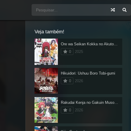
Veja também!
Ore wa Seikan Kokka no Akutoku Ryoushu!
0
2025
Hikuidori: Ushuu Boro Tobi-gumi
0
2026
Rakudai Kenja no Gakuin Musou: Nidome no Tensei, S-Rank Cheat Majutsushi Boukenroku
0
2026