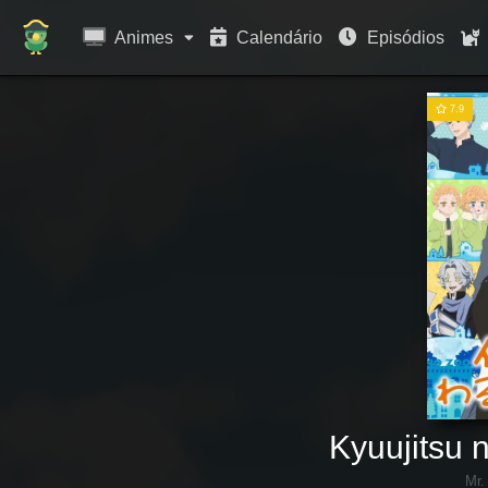
Animes
Calendário
Episódios
7.9
Kyuujitsu
Mr.