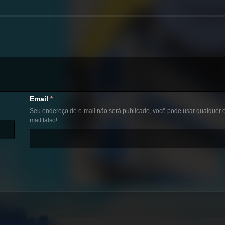
Email
*
Seu endereço de e-mail não será publicado, você pode usar qualquer e
mail falso!