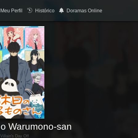
Meu Perfil
Histórico
Doramas Online
 no Warumono-san
 Villain's Day Off