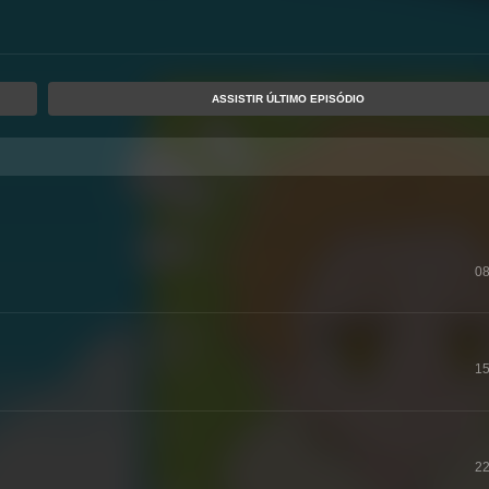
ASSISTIR ÚLTIMO EPISÓDIO
08
15
22