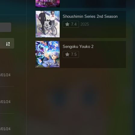
Shoushimin Series 2nd Season
7.4
2025
Sengoku Youko 2
7.5
/01/24
/01/24
/01/24