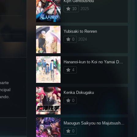
Kijin Gentoushou
10
2025
Yubisaki to Renren
0
2024
Hananoi-kun to Koi no Yamai Dublado
4
parte
ncipal
Kenka Dokugaku
ando.
0
Maougun Saikyou no Majutsushi wa Ningen datta
0