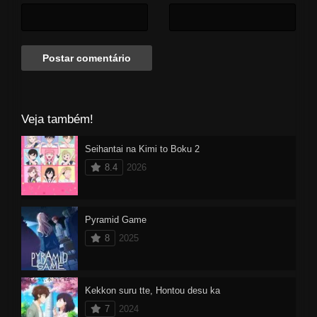
Veja também!
Seihantai na Kimi to Boku 2
8.4
2026
Pyramid Game
8
2025
Kekkon suru tte, Hontou desu ka
7
2024