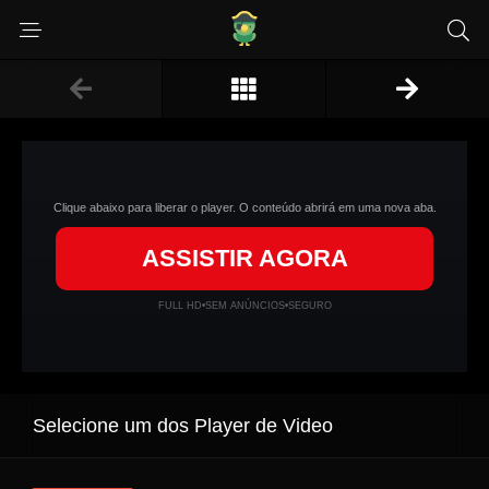
Clique abaixo para liberar o player. O conteúdo abrirá em uma nova aba.
ASSISTIR AGORA
FULL HD
•
SEM ANÚNCIOS
•
SEGURO
Selecione um dos Player de Video