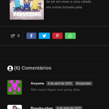
de pé em meio a uma cidade
em ruínas tomada pela
natureza. Uma história que se
desenvolve em um hotel onde
humanos não existem mais.
0
(6) Comentários
Aoyama
8 de abril de 2025
Responder
Ahh mano fiquei com pena dela
Ryuuko-chan
8 de abril de 2025