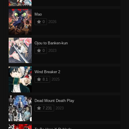
Mao
0
2026
Ojou to Banken-kun
0
2023
Wind Breaker 2
8.1
2025
Dead Mount Death Play
7.231
2023