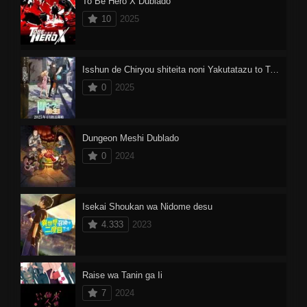
To Be Hero X Dublado
10
2025
Isshun de Chiryou shiteita noni Yakutatazu to Tsuihou sareta Tensai Chiyushi, Yami Healer toshite Tanoshiku Ikiru
0
2025
Dungeon Meshi Dublado
0
2024
Isekai Shoukan wa Nidome desu
4.333
2023
Raise wa Tanin ga Ii
7
2024