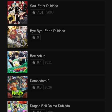
Soul Eater Dublado
7.81
2008
Bye Bye, Earth Dublado
0
Beelzebub
8.4
2011
Dorohedoro 2
8.3
2026
Dragon Ball Daima Dublado