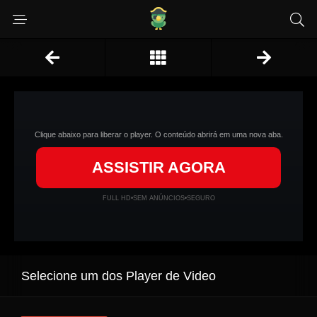
Clique abaixo para liberar o player. O conteúdo abrirá em uma nova aba.
ASSISTIR AGORA
FULL HD
•
SEM ANÚNCIOS
•
SEGURO
Selecione um dos Player de Video