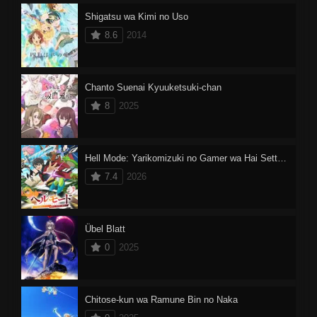
Shigatsu wa Kimi no Uso
8.6
2014
Chanto Suenai Kyuuketsuki-chan
8
2025
Hell Mode: Yarikomizuki no Gamer wa Hai Settei no Isekai de Musou suru 2
7.4
2026
Übel Blatt
0
2025
Chitose-kun wa Ramune Bin no Naka