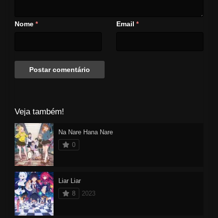
Nome
Email
*
*
Veja também!
Na Nare Hana Nare
0
Liar Liar
8
2023