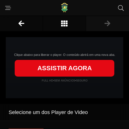
Clique abaixo para liberar o player. O conteúdo abrirá em uma nova aba.
ASSISTIR AGORA
FULL HD
•
SEM ANÚNCIOS
•
SEGURO
Selecione um dos Player de Video