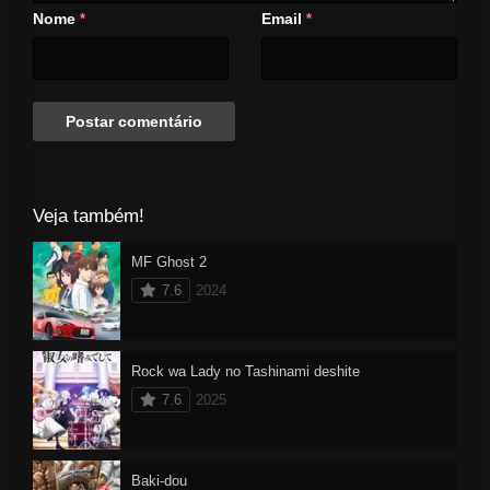
Nome
Email
*
*
Veja também!
MF Ghost 2
7.6
2024
Rock wa Lady no Tashinami deshite
7.6
2025
Baki-dou