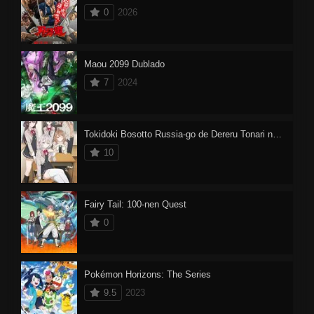
0
2026
Maou 2099 Dublado
7
2024
Tokidoki Bosotto Russia-go de Dereru Tonari no Alya-san
10
Fairy Tail: 100-nen Quest
0
Pokémon Horizons: The Series
9.5
2023