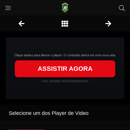
Clique abaixo para liberar o player. O conteúdo abrirá em uma nova aba.
ASSISTIR AGORA
FULL HD
•
SEM ANÚNCIOS
•
SEGURO
Selecione um dos Player de Video