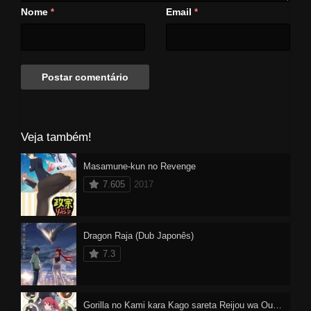
Nome
Email
*
*
Veja também!
Masamune-kun no Revenge
7.605
2017
Dragon Raja (Dub Japonês)
7.3
Gorilla no Kami kara Kago sareta Reijou wa Ouritsu Kishidan de Kawaigarareru