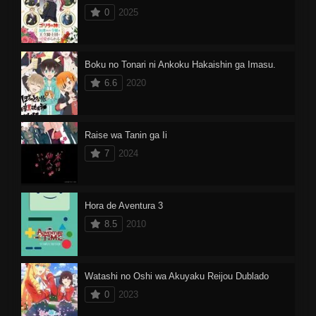
0
2025
Boku no Tonari ni Ankoku Hakaishin ga Imasu.
6.6
2020
Raise wa Tanin ga Ii
7
2024
Hora de Aventura 3
8.5
2010
Watashi no Oshi wa Akuyaku Reijou Dublado
0
2023