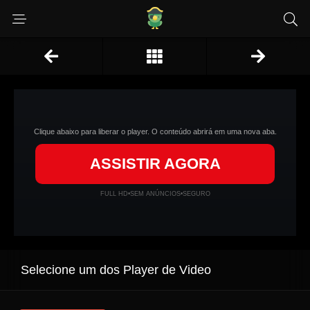
Clique abaixo para liberar o player. O conteúdo abrirá em uma nova aba.
ASSISTIR AGORA
FULL HD
•
SEM ANÚNCIOS
•
SEGURO
Selecione um dos Player de Video